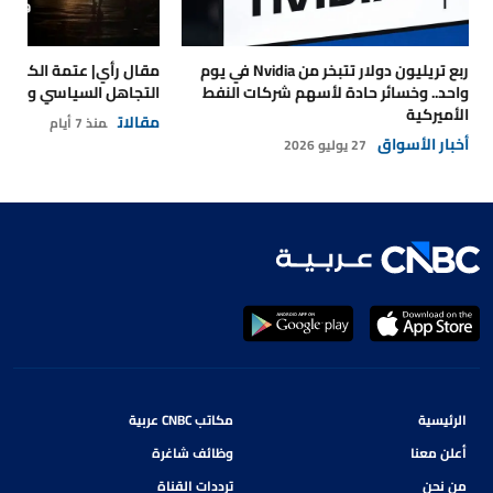
ربع تريليون دولار تتبخر من Nvidia في يوم
مقال رأي| عتمة الكهرباء
واحد.. وخسائر حادة لأسهم شركات النفط
التجاهل السياسي والتداع
الأميركية
مقالات
منذ 7 أيام
أخبار الأسواق
27 يوليو 2026
الرئيسية
مكاتب CNBC عربية
أعلن معنا
وظائف شاغرة
من نحن
ترددات القناة