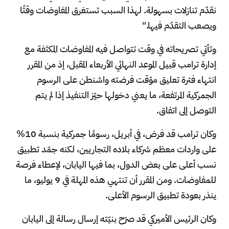
نقدّم تنازلات بسهولة. لهذا السبب تستغرق المفاوضات وقتًا
ويصعب التقدّم فيها."
وتأتي تصريحاته في وقت تتواصل فيه المفاوضات المكثفة مع
إدارة ترامب قبيل الموعد النهائي الأربعاء المقبل، إذ من المقرر
انتهاء فترة تعليق مؤقت فرضته واشنطن على الرسوم
الجمركية المرتفعة، ما يعني دخولها حيّز التنفيذ إذا لم يتم
التوصل إلى اتفاق.
وكان ترامب قد فرض، في أبريل، رسومًا جمركية بنسبة 10%
على واردات معظم شركاء بلاده التجاريين، لكنه جمّد تطبيق
نسب أعلى على بعض الدول، بما فيها اليابان، لإعطاء فرصة
للمفاوضات. ومن المقرر أن تنتهي هذه المهلة في 9 يوليو، ما
ينذر بعودة تطبيق الرسوم الأعلى.
وكان الرئيس الأميركي قد صرّح بنيّته إرسال رسالة إلى اليابان