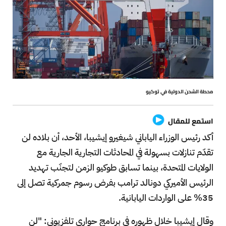
محطة الشحن الدولية في توكيو
استمع للمقال
أكد رئيس الوزراء الياباني شيغيرو إيشيبا، الأحد، أن بلاده لن
تقدّم تنازلات بسهولة في المحادثات التجارية الجارية مع
الولايات المتحدة، بينما تسابق طوكيو الزمن لتجنّب تهديد
الرئيس الأميركي دونالد ترامب بفرض رسوم جمركية تصل إلى
35% على الواردات اليابانية.
وقال إيشيبا خلال ظهوره في برنامج حواري تلفزيوني: "لن