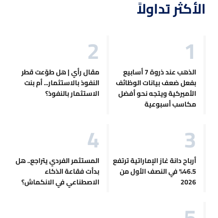
الأكثر تداولاً
الذهب عند ذروة 7 أسابيع
مقال رأي | هل طوّعت قطر
بفعل ضعف بيانات الوظائف
النفوذ بالاستثمار... أم بنت
الأميركية ويتجه نحو أفضل
الاستثمار بالنفوذ؟
مكاسب أسبوعية
أرباح دانة غاز الإماراتية ترتفع
المستثمر الفردي يتراجع.. هل
46.5% في النصف الأول من
بدأت فقاعة الذكاء
2026
الاصطناعي في الانكماش؟