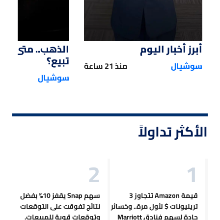
أبرز أخبار اليوم
الذهب.. متى تش
تبيع؟
سوشيال
منذ 21 ساعة
سوشيال
الأكثر تداولاً
قيمة Amazon تتجاوز 3
سهم Snap يقفز 10% بفضل
تريليونات $ لأول مرة.. وخسائر
نتائج تفوقت على التوقعات
حادة لسهم فنادق Marriott
وتوقعات قوية للمبيعات.