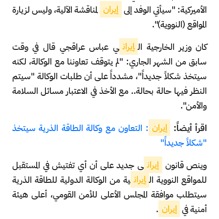
الأميركية: "سيأتي الوفد إلى
إيران
لمناقشة الآلية، وليس لزيارة
المواقع (النووية)".
كان وزير الخارجية ال
إيران
ي عباس عراقجي قال في وقت
سابق من الشهر الجاري: "لم يتوقف تعاوننا مع الوكالة، لكنه
سيتخذ شكلاً جديداً"، مشدداً على أن طلبات الوكالة "سيتم
النظر فيها حالة بحالة.. مع الأخذ في الاعتبار مسائل السلامة
والأمن".
اقرأ أيضاً:
إيران
: التعاون مع وكالة الطاقة الذرية سيتخذ
"شكلاً جديداً"
وينص قانون
إيران
ي جديد على أن أي تفتيش في المستقبل
للمواقع النووية ال
إيران
ية من الوكالة الدولية للطاقة الذرية
سيتطلب موافقة المجلس الأعلى للأمن القومي، أعلى هيئة
أمنية في
إيران
.