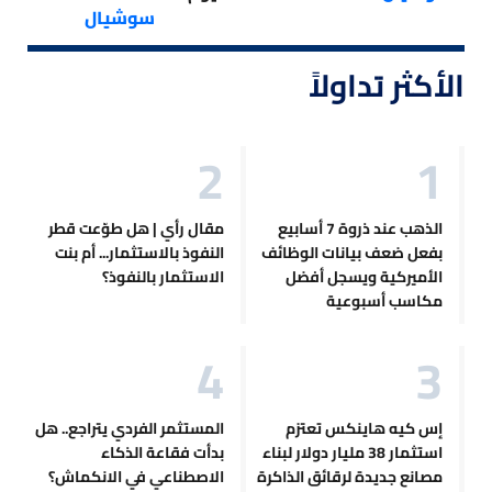
سوشيال
الأكثر تداولاً
الذهب عند ذروة 7 أسابيع
مقال رأي | هل طوّعت قطر
بفعل ضعف بيانات الوظائف
النفوذ بالاستثمار... أم بنت
الأميركية ويسجل أفضل
الاستثمار بالنفوذ؟
مكاسب أسبوعية
إس كيه هاينكس تعتزم
المستثمر الفردي يتراجع.. هل
استثمار 38 مليار دولار لبناء
بدأت فقاعة الذكاء
مصانع جديدة لرقائق الذاكرة
الاصطناعي في الانكماش؟