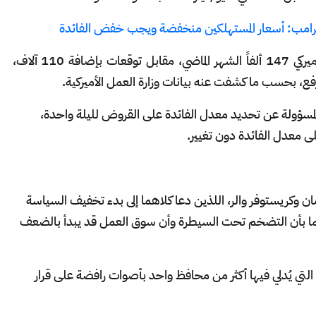
 ترامب: أسعار المستهلكين منخفضة ويجب خفض الفائدة
وسجل عدد الوظائف التي أضافها الاقتصاد الأميركي 147 ألفاً الشهر الماضي، مقابل توقعات بإضافة 110 آلاف،
المسؤولة عن تحديد معدل الفائدة على القروض لليلة واحدة،
ن وكريستوفر والر، اللذين دعا كلاهما إلى بدء تخفيف السياسة
منهما بأن التضخم تحت السيطرة وأن سوق العمل قد يبدأ بالضعف
وكانت هذه هي المرة الأولى منذ أواخر عام 1993 التي يُدلي فيها أكثر من محافظ واحد بأصوات رافضة على قرار