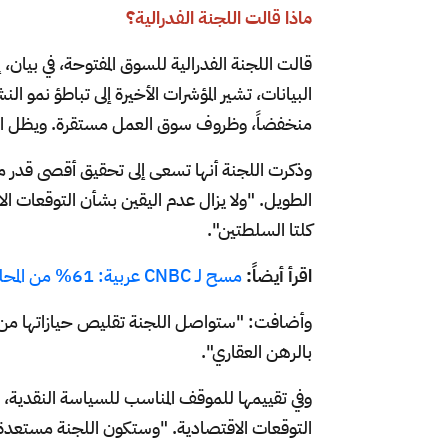
ماذا قالت اللجنة الفدرالية؟
قالت اللجنة الفدرالية للسوق المفتوحة، في بيان،
البيانات، تشير المؤشرات الأخيرة إلى تباطؤ نمو ا
منخفضاً، وظروف سوق العمل مستقرة. ويظل ال
الطويل. "ولا يزال عدم اليقين بشأن التوقعات الاقت
كلتا السلطتين".
اقرأ أيضاً:
مسح لـ CNBC عربية: 61% من المحللين يتوقعون خفض الفدرالي لمعدلات الفائدة في سبتمبر
وأضافت: "ستواصل اللجنة تقليص حيازاتها من سند
بالرهن العقاري".
وفي تقييمها للموقف المناسب للسياسة النقدية، ق
التوقعات الاقتصادية. "وستكون اللجنة مستعد