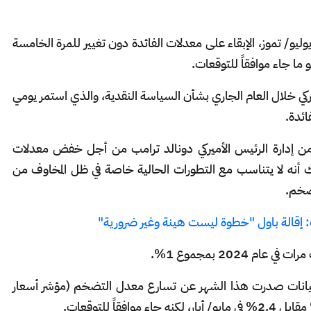
ر الاحتياطي الفدرالي الأميركي، يوم الأربعاء 30 يوليو/ تموز، الإبقاء على معدلات الفائدة دون تغيير للمرة الخامسة
ركي خلال العام الجاري بشأن السياسة النقدية، والذي استمر يومي
ائدة.
من إدارة الرئيس الأميركي دونالد ترامب من أجل خفض معدلات
بنك أنه لا يتناسب مع التطورات الحالية خاصة في ظل المخاوف من
تضخم.
رامب: إقالة باول "خطوة ليست هينة وغير ضرورية"
2024 بمجموع 1%.
 بيانات صدرت هذا الشهر عن تسارع معدل التضخم (مؤشر أسعار