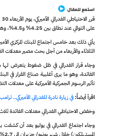
استمع للمقال
قر
على التوالي عند نطاق بين 4.25% و4.5%، وهو ما جاء موافقاً للتوقعات.
يأتي ذلك بعد خامس اجتماع للبنك المركزي الأمي
الثلاثاء والأربعاء من أجل بحث مصير معدلات الف
وجاء قرار الفدرالي في ظل ضغوط يتعرض لها 
الفائدة، وهو ما يرى أغلبية صناع القرار في ال
تأثير الرسوم الجمركية الأميركية على معدلات ال
اقرأ أيضاً:
في زيارة نادرة للفدرالي الأميركي.. ت
وخفض الاحتياطي الفدرالي معدلات الفائدة ثلاث مرات في عام 
وجاء اجتماع الفدرالي في يوليو بعد أن كشفت
المستهلكين) خلال شهر يونيو/ حزيران إلى 2.7% مقابل 2.4% في مايو/ أيار، لكنه جاء موافقاً للتوقعات.