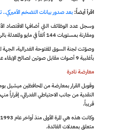
اقرأ أيضاً:
بعد صدور بيانات التضخم الأميركي..
ومقارنة بمستويات 144 ألفاً في مايو والمعدلة بالرفع، بحسب ما كشفت عنه بيانات وزارة العمل الأميركية.
وصوّتت لجنة السوق المفتوحة الفدرالية، الجهة 
بأغلبية 9 أصوات مقابل صوتين لصالح الإبقاء على معدل الفائدة دون تغيير.
معارضة نادرة
وقوبل القرار بمعارضة من المحافظين ميشيل بوما
النقدية من جانب الاحتياطي الفدرالي، إقراراً 
قريباً.
متعلق بمعدلات الفائدة.