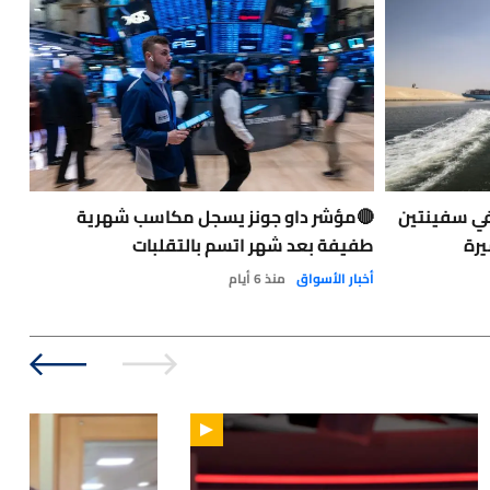
في سفينتين
🔴مؤشر داو جونز يسجل مكاسب شهرية
حاد
يرة
طفيفة بعد شهر اتسم بالتقلبات
الت
الو
أخبار الأسواق
منذ 6 أيام
نفط