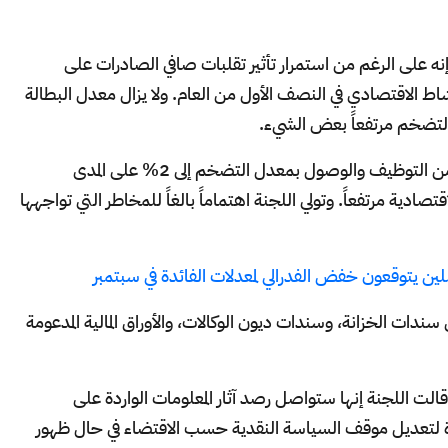
 إنه على الرغم من استمرار تأثير تقلبات صافي الصادرات على
لنشاط الاقتصادي في النصف الأول من العام. ولا يزال معدل البطالة
تضخم مرتفعاً بعض الشيء.
وذكرت اللجنة أنها تسعى إلى تحقيق أقصى قدر من التوظيف والوصول بمعدل التضخم إلى 2% على المدى
صادية مرتفعاً. وتولي اللجنة اهتماماً بالغاً للمخاطر التي تواجهها
ات الخزانة، وسندات ديون الوكالات، والأوراق المالية المدعومة
الت اللجنة إنها ستواصل رصد آثار المعلومات الواردة على
ة لتعديل موقف السياسة النقدية حسب الاقتضاء في حال ظهور