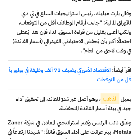
وقال بارت ميليك، رئيس استراتيجيات السلع في تي دي
للأوراق المالية: "جاءت أرقام الوظائف أقل من التوقعات،
ولكنها أعلى بقليل من قراءة السوق. لذا، فإن هذا يُعطي
احتمالًا أكبر بأن يُخفض الاحتياطي الفيدرالي (أسعار الفائدة)
في وقت لاحق من العام".
اقرأ أيضاً:
الاقتصاد الأميركي يضيف 73 ألف وظيفة في يوليو بأ
قل من التوقعات
يميل
الذهب
، وهو أصل غير مُدرّ للعائد، إلى تحقيق أداء
جيد في بيئة أسعار الفائدة المنخفضة.
وعلّق نائب الرئيس وكبير استراتيجيي المعادن في شركة Zaner
Metals، بيتر غرانت على أداء السوق قائلاً: "شهدنا ارتفاعاً في