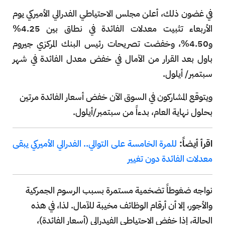
في غضون ذلك، أعلن مجلس الاحتياطي الفدرالي الأميركي يوم
الأربعاء تثبيت معدلات الفائدة في نطاق بين 4.25%
و4.50%، وخفضت تصريحات رئيس البنك المركزي جيروم
باول بعد القرار من الآمال في خفض معدل الفائدة في شهر
سبتمبر/ أيلول.
ويتوقع المشاركون في السوق الآن خفض أسعار الفائدة مرتين
بحلول نهاية العام، بدءاً من سبتمبر/أيلول.
اقرأ أيضاً:
للمرة الخامسة على التوالي.. الفدرالي الأميركي يبقى
معدلات الفائدة دون تغيير
نواجه ضغوطاً تضخمية مستمرة بسبب الرسوم الجمركية
والأجور، إلا أن أرقام الوظائف مخيبة للآمال. لذا، في هذه
الحالة، إذا خفض الاحتياطي الفيدرالي (أسعار الفائدة)،