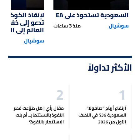
السعودية تستحوذ على EA
لإنقاذ الكوكب.. 
تدعو إلى خفض 
سوشيال
منذ 3 ساعات
العالم إلى النصف
سوشيال
الأكثر تداولاً
ارتفاع أرباح "صافولا"
مقال رأي | هل طوّعت قطر
السعودية 36% في النصف
النفوذ بالاستثمار... أم بنت
الأول من 2026
الاستثمار بالنفوذ؟