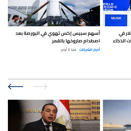
يون دولار في
أسهم سبيس إكس تهوي في البورصة بعد
فات
ت الذكاء
اصطدام صاروخها بالقمر
الن
أخبار الشركات
منذ 3 أيام
أخبا