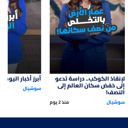
:15
01:47
لإنقاذ الكوكب.. دراسة تدعو
أبرز أخبار اليوم
إلى خفض سكان العالم إلى
سوشيال
النصف!
سوشيال
منذ 2 يوم