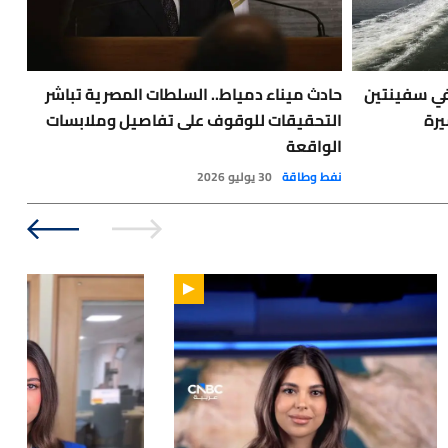
في سفينتين
حادث ميناء دمياط.. السلطات المصرية تباشر
🔴
يرة
التحقيقات للوقوف على تفاصيل وملابسات
طفي
الواقعة
أخبا
نفط وطاقة
30 يوليو 2026