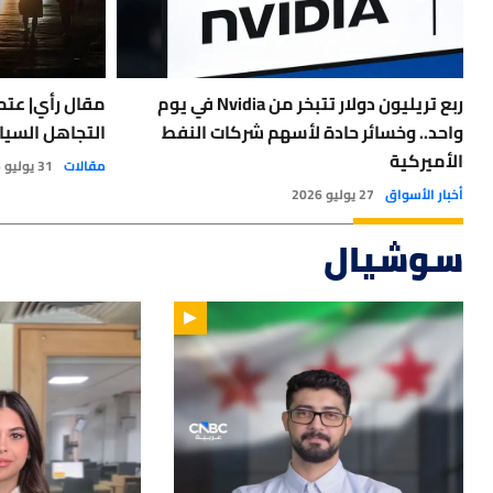
ربع تريليون دولار تتبخر من Nvidia في يوم
مقال رأي| عتمة
واحد.. وخسائر حادة لأسهم شركات النفط
التجاهل السيا
الأميركية
مقالات
31 يوليو 2026
أخبار الأسواق
27 يوليو 2026
سوشيال