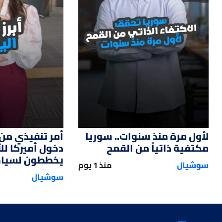
14
01:33
لأول مرة منذ سنوات.. سوريا
أمر تنفيذي من 
مكتفية ذاتياً من القمح
دخول أميركا ل
يخططون لسياحة
سوشيال
منذ 1 يوم
سوشيال