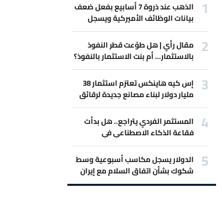
الذهب عند ذروة 7 أسابيع بفعل ضعف
بيانات الوظائف الأميركية ويسجل
أفضل مكاسب أسبوعية
مقال رأي | هل طوّعت قطر النفوذ
بالاستثمار... أم بنت الاستثمار بالنفوذ؟
إس كيه هاينكس تعتزم استثمار 38
مليار دولار لبناء مصانع جديدة لرقائق
الذاكرة
المستثمر الفردي يتراجع.. هل بدأت
فقاعة الذكاء الاصطناعي في
الانكماش؟
الدولار يسجل مكاسب أسبوعية وسط
شكوك بشأن اتفاق السلام مع إيران