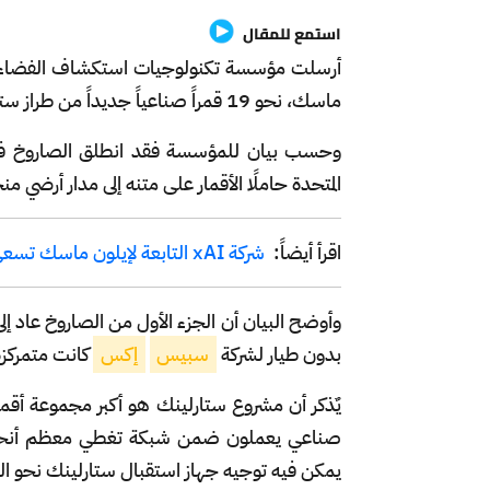
استمع للمقال
أرسلت مؤسسة تكنولوجيات استكشاف الفضاء ا
ماسك، نحو 19 قمراً صناعياً جديداً من طراز ستارلينك إلى الفضاء.
المتحدة حاملًا الأقمار على متنه إلى مدار أرضي منخفض، وذلك ب
اقرأ أيضاً:
شركة xAI التابعة لإيلون ماسك تسعى لقيمة سوقية 200 مليار دولار
وأوضح البيان أن الجزء الأول من الصاروخ عاد إ
بدون طيار لشركة
سبيس
إكس
كانت متمركزة 
صناعي يعملون ضمن شبكة تغطي معظم أنحاء ال
يمكن فيه توجيه جهاز استقبال ستارلينك نحو ال