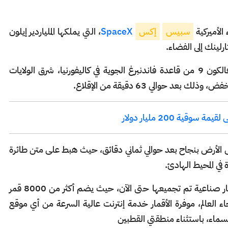
لأميركية
سبيس
إكس
SpaceX
، التي يملكها الملياردير إيلون
وحسب بيان للمؤسسة فقد انطلق الصاروخ فالكون 9 من قاعدة فاندنبرغ الجوية في كاليفورنيا، شرق الولايات
عد حوالي 63 دقيقة من الإقلاع.
لى الأرض بنجاح بعد حوالي ثماني دقائق، حيث هبط على متن طائرة
في المحيط الهادئ.
يٌذكر أن مشروع ستارلينك هو أكبر مجموعة أقمار صناعية تم تجميعها حتى الآن، حيث يضم أكثر من 8000 قمر
عالم، موفرة الأقمار خدمة إنترنت عالية السرعة من أي موقع
سماء، باستثناء منطقتي القطبين