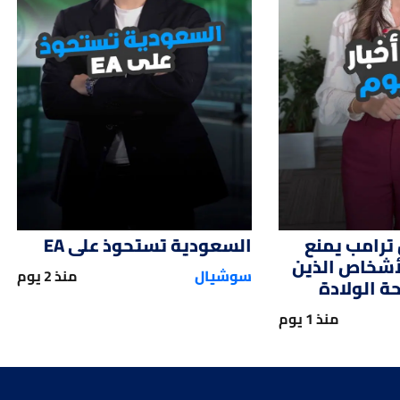
01:12
01:
ترامب يمنع
السعودية تستحوذ على EA
لأشخاص الذين
سوشيال
منذ 2 يوم
 الولادة
منذ 1 يوم