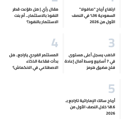
ارتفاع أرباح "صافولا"
مقال رأي | هل طوّعت قطر
السعودية 36% في النصف
النفوذ بالاستثمار... أم بنت
الأول من 2026
الاستثمار بالنفوذ؟
الذهب يسجل أعلى مستوى
المستثمر الفردي يتراجع.. هل
في 7 أسابيع وسط آمال إعادة
بدأت فقاعة الذكاء
فتح مضيق هرمز
الاصطناعي في الانكماش؟
أرباح سالك الإماراتية تتراجع بـ
8.6% خلال النصف الأول من
2026