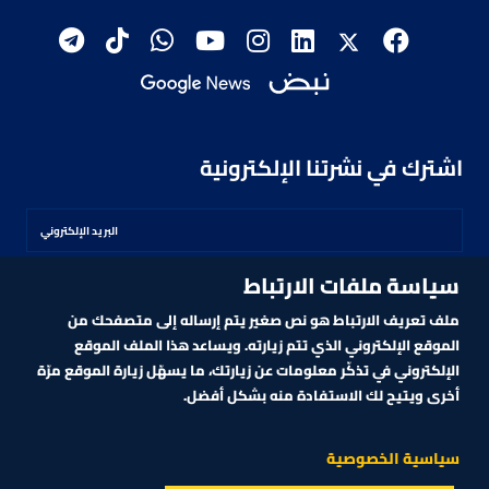
اشترك في نشرتنا الإلكترونية
سياسة ملفات الارتباط
اشترك
ملف تعريف الارتباط هو نص صغير يتم إرساله إلى متصفحك من
الموقع الإلكتروني الذي تتم زيارته. ويساعد هذا الملف الموقع
الإلكتروني في تذكّر معلومات عن زيارتك، ما يسهّل زيارة الموقع مرّة
أخرى ويتيح لك الاستفادة منه بشكل أفضل.
MARKET TECHNOLOGY POWERED BY ZAGTRADER
CNBCARABIA.COM. ALL RIGHTS RESERVED
2026
©
سياسية الخصوصية