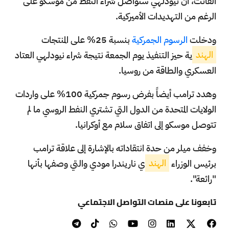
الفائت، أن نيودلهي ستواصل شراء النفط من موسكو على
الرغم من التهديدات الأميركية.
ودخلت
الرسوم الجمركية
بنسبة 25% على المنتجات
الهند
ية حيز التنفيذ يوم الجمعة نتيجة شراء نيودلهي العتاد
العسكري والطاقة من روسيا.
وهدد ترامب أيضاً بفرض رسوم جمركية 100% على واردات
الولايات المتحدة من الدول التي تشتري النفط الروسي ما لم
تتوصل موسكو إلى اتفاق سلام مع أوكرانيا.
وخفف ميلر من حدة انتقاداته بالإشارة إلى علاقة ترامب
برئيس الوزراء
الهند
ي ناريندرا مودي والتي وصفها بأنها
"رائعة".
تابعونا على منصات التواصل الاجتماعي