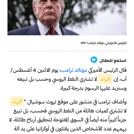
الرئيس الأميركي دونالد ترامب/ AFP
استمع للمقال
قال الرئيس الأميركي
دونالد ترامب
، يوم الاثنين 4 أغسطس/
آب، إن
الهند
لا تشتري النفط الروسي وحسب بل تبيعه
وسنزيد عليها الرسوم بدرجة كبيرة.
وأضاف ترامب في منشور على موقع تروث سوشيال "
الهند
لا تشتري كميات هائلة من النفط الروسي فحسب، بل تبيع
جزءاً كبيراً منه أيضاً في السوق المفتوحة لتحقيق أرباح طائلة. لا
يهمهم عدد الأشخاص الذين يقتلون في أوكرانيا على يد آلة