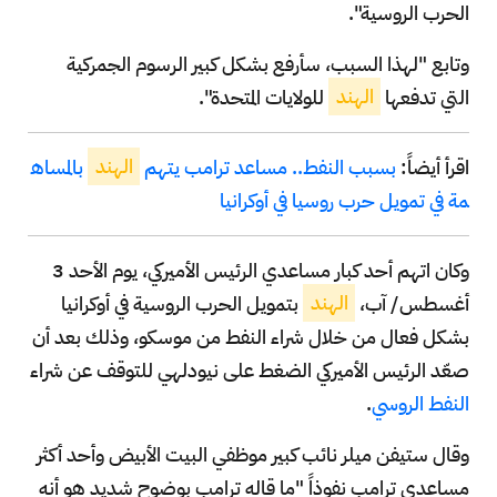
الحرب الروسية".
وتابع "لهذا السبب، سأرفع بشكل كبير الرسوم الجمركية
التي تدفعها
الهند
للولايات المتحدة".
اقرأ أيضاً:
بسبب النفط.. مساعد ترامب يتهم
الهند
بالمساه
مة في تمويل حرب روسيا في أوكرانيا
وكان اتهم أحد كبار مساعدي الرئيس الأميركي، يوم الأحد 3
أغسطس/ آب،
الهند
بتمويل الحرب الروسية في أوكرانيا
بشكل فعال من خلال شراء النفط من موسكو، وذلك بعد أن
صعّد الرئيس الأميركي الضغط على نيودلهي للتوقف عن شراء
النفط الروسي
.
وقال ستيفن ميلر نائب كبير موظفي البيت الأبيض وأحد أكثر
مساعدي ترامب نفوذاً "ما قاله ترامب بوضوح شديد هو أنه