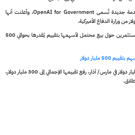
الشهر قبل الماضي، أطلقت شركة OpenAI خدمة جديدة تُسمى OpenAI for Government، وأعلنت أنها
وتجري الشركة في الوقت الحالي محادثات مع مستثمرين حول بيع محتمل لأسهمها بتقييم يُقدرها بحوالي 500
50 مليار دولار
وأعلنت OpenAI عن جولة تمويل بقيمة 40 مليار دولار في مارس/ آذار، رفع تقييمها الإجمالي إلى 300 مليار دولار،
طلاق.