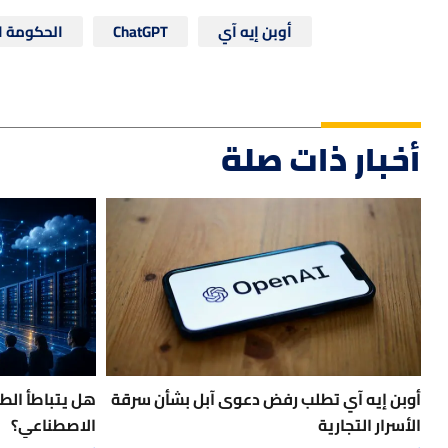
أوبن إيه آي
ChatGPT
الحكومة ا
أخبار ذات صلة
أوبن إيه آي تطلب رفض دعوى آبل بشأن سرقة
هل يتباطأ الط
الأسرار التجارية
الاصطناعي؟