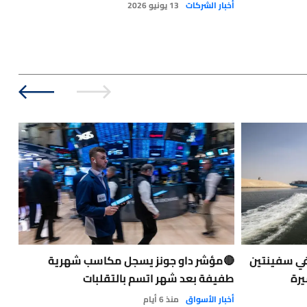
اه
أخبار الشركات
13 يونيو 2026
آخر 
في سفينتين
🔴مؤشر داو جونز يسجل مكاسب شهرية
حاد
يرة
طفيفة بعد شهر اتسم بالتقلبات
الت
الو
أخبار الأسواق
منذ 6 أيام