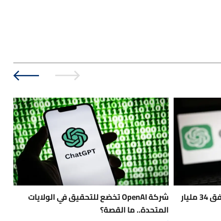
قبل طرح عام مرتقب.. OpenAI تنفق 34 مليار
شركة OpenAI تخضع للتحقيق في الولايات
فات
المتحدة.. ما القصة؟