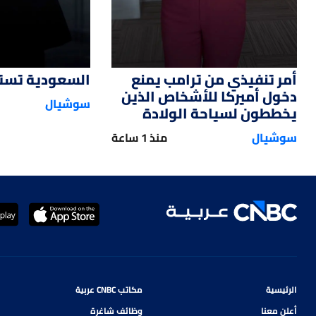
أمر تنفيذي من ترامب يمنع
السعودية تستحو
دخول أميركا للأشخاص الذين
سوشيال
يخططون لسياحة الولادة
سوشيال
منذ 1 ساعة
الرئيسية
مكاتب CNBC عربية
أعلن معنا
وظائف شاغرة