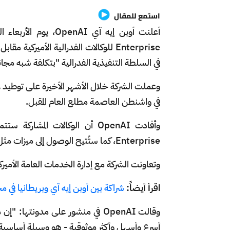
استمع للمقال
أعلنت أوبن إيه آي OpenAI، يوم الأربعاء السادس من أغسطس/ آب، أنها ستُقدّم منتجها
Enterprise للوكالات الفدرالية الأميركي
في السلطة التنفيذية الفدرالية "بتكلفة شبه مجان
وعملت الشركة خلال الأشهر الأخيرة على توطيد عل
في واشنطن العاصمة مطلع العام المقبل.
وأفادت OpenAI أن الوكالات المشاركة ستتمكن من الوصول إلى نماذجها الرائدة من خلال
Enterprise، كما ستُتيح الوصول إلى ميزات مثل الوضع الصوتي المتقدم لمدة 60 يوماً إضافية.
وتعاونت الشركة مع إدارة الخدمات العامة الأميركي
اقرأ أيضاً:
شراكة بين أوبن إيه آي وبريطانيا في 
وقالت OpenAI في منشور على مدو
أسرع وأسهل وأكثر موثوقية - هو وسيلة أساسية ل