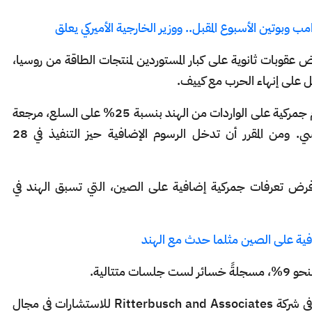
 وبوتين الأسبوع المقبل.. ووزير الخارجية الأميركي يعلق
 عقوبات ثانوية على كبار المستوردين لمنتجات الطاقة من روسيا،
على إنهاء الحرب مع كييف.
وأعلنت الولايات المتحدة يوم الأربعاء فرض رسوم جمركية على الواردات من الهند بنسبة 25% على السلع، مرجعة
الروسي. ومن المقرر أن تدخل الرسوم الإضافية حيز التنفيذ في 28
ن فرض تعرفات جمركية إضافية على الصين، التي تسبق الهند في
فية على الصين مثلما حدث مع الهند
مسجلةً خسائر لست جلسات متتالية.
وتعليقاً على التطورات في السوق، قال محللون في شركة Ritterbusch and Associates للاستشارات في مجال