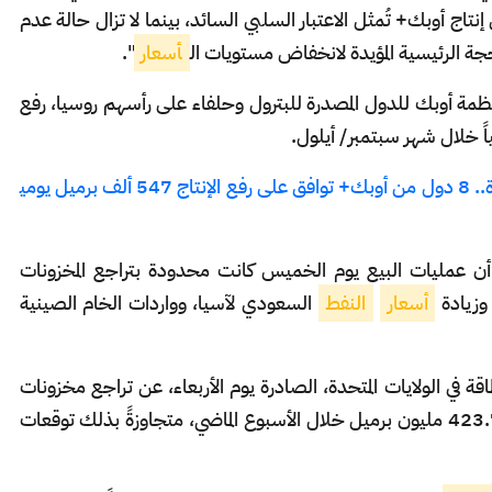
 إنتاج أوبك+ تُمثل الاعتبار السلبي السائد، بينما لا تزال حالة عدم
حجة الرئيسية المؤيدة لانخفاض مستويات ال
أسعار
".
مة أوبك للدول المصدرة للبترول وحلفاء على رأسهم روسيا، رفع
بنظرة مستقبلية اقتصادية مستقرة.. 8 دول من أوبك+ توافق على رفع الإنتاج 547 ألف برميل يومي
جيوفاني ستونوفو، أن عمليات البيع يوم الخميس كانت محدودة بتراجع المخزونات
 وزيادة
أسعار
النفط
السعودي لآسيا، وواردات الخام الصينية
 في الولايات المتحدة، الصادرة يوم الأربعاء، عن تراجع مخزونات
الخام الأميركية ثلاثة ملايين برميل إلى 423.7 مليون برميل خلال الأسبوع الماضي، متجاوزةً بذلك توقعات