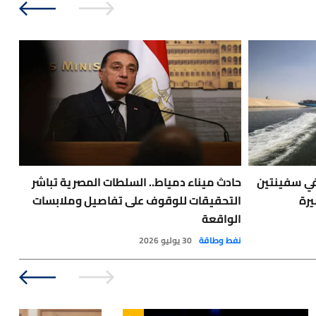
في سفينتين
حادث ميناء دمياط.. السلطات المصرية تباشر
🔴
يرة
التحقيقات للوقوف على تفاصيل وملابسات
طفي
الواقعة
أخبا
نفط وطاقة
30 يوليو 2026