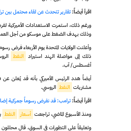
اقرأ أيضاً:
تقارير تتحدث عن لقاء محتمل بين ترامب
ورغم ذلك، استمرت الاستعدادات الأميركية لفرض
وذلك بهدف الضغط على موسكو من أجل العمل 
ذلك إلى مواصلة الهند استيراد
النفط
أغسطس/ آب.
أيضاً هدد الرئيس الأميركي بأنه قد يُعلن ع
مشتريات
النفط
الروسي.
اقرأ أيضاً:
ترامب: قد نفرض رسوماً جمركية إضا
ومنذ الأسبوع الماضي، تراجعت
أسعار
النفط
بنحو 9%، 