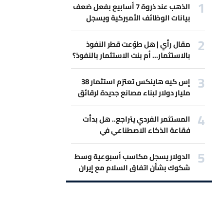
الذهب عند ذروة 7 أسابيع بفعل ضعف
بيانات الوظائف الأميركية ويسجل
أفضل مكاسب أسبوعية
مقال رأي | هل طوّعت قطر النفوذ
بالاستثمار... أم بنت الاستثمار بالنفوذ؟
إس كيه هاينكس تعتزم استثمار 38
مليار دولار لبناء مصانع جديدة لرقائق
الذاكرة
المستثمر الفردي يتراجع.. هل بدأت
فقاعة الذكاء الاصطناعي في
الانكماش؟
الدولار يسجل مكاسب أسبوعية وسط
شكوك بشأن اتفاق السلام مع إيران