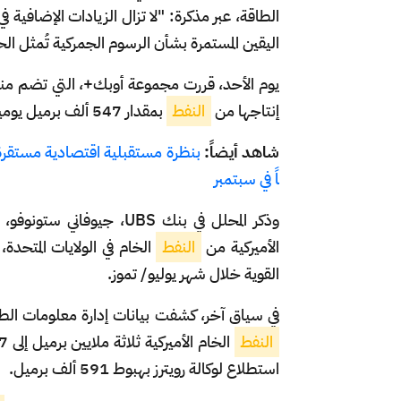
الطاقة، عبر مذكرة: "لا تزال الزيادات الإضافية في
اليقين المستمرة بشأن الرسوم الجمركية تُمثل ال
يوم الأحد، قررت مجموعة أوبك+، التي تضم منظ
إنتاجها من
النفط
بمقدار 547 ألف برميل يومياً خلال شهر سبتمبر/ أيلول.
شاهد أيضاً:
اً في سبتمبر
وذكر المحلل في بنك UBS، 
الأميركية من
النفط
الخام في الولايات المتحدة،
القوية خلال شهر يوليو/ تموز.
في سياق آخر، كشفت بيانات إدارة معلومات الطاقة
النفط
استطلاع لوكالة رويترز بهبوط 591 ألف برميل.