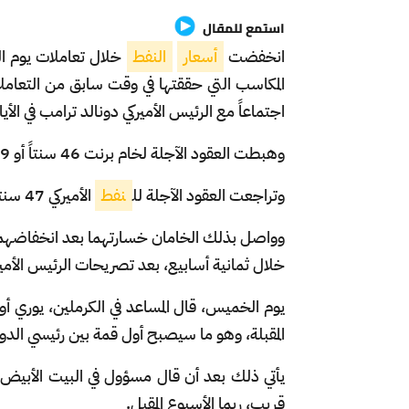
استمع للمقال
انخفضت
أسعار
النفط
خلال تعاملات يوم ا
المكاسب التي حققتها في وقت سابق من التعاملا
اجتماعاً مع الرئيس الأميركي دونالد ترامب في الأيام
وهبطت العقود الآجلة لخام برنت 46 سنتاً أو 0.69% إلى 66.43 دولار للبرميل عند التسوية.
وتراجعت العقود الآجلة لل
نفط
الأميركي 47 سنتاً أو 0.73% لتسجل عند التسوية 63.88 دولار للبرميل.
خلال ثمانية أسابيع، بعد تصريحات الرئيس الأميرك
يوم الخميس، قال المساعد في الكرملين، يوري أوش
المقبلة، وهو ما سيصبح أول قمة بين رئيسي الدولتين
يأتي ذلك بعد أن قال مسؤول في البيت الأبيض ف
قريب، ربما الأسبوع المقبل.