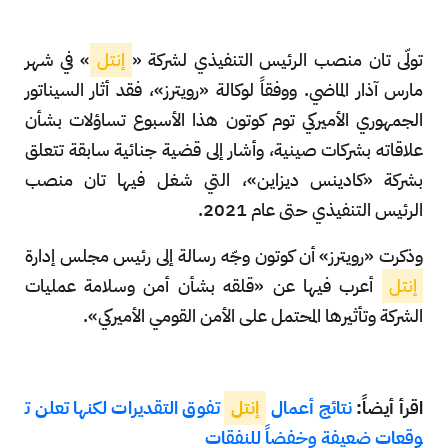
تولّى تان منصب الرئيس التنفيذي لشركة «
إنتل
» في شهر
مارس آذار الماضي. ووفقاً لوكالة «رويترز»، فقد أثار السيناتور
الجمهوري الأميركي توم كوتون هذا الأسبوع تساؤلات بشأن
علاقاته بشركات صينية، وأشار إلى قضية جنائية سابقة تتعلق
بشركة «كادينس ديزاين»، التي شغل فيها تان منصب
الرئيس التنفيذي حتى عام 2021.
وذكرت «رويترز» أن كوتون وجّه رسالة إلى رئيس مجلس إدارة
إنتل
أعرب فيها عن «قلقه بشأن أمن وسلامة عمليات
الشركة وتأثيرها المحتمل على الأمن القومي الأميركي».
اقرأ أيضاً:
نتائج أعمال
إنتل
تفوق التقديرات لكنها تعلن ت
وقعات ضعيفة وخفضاً للنفقات