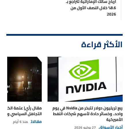
أرباح سالك الإماراتية تتراجع بـ
8.6% خلال النصف الأول من
2026
الأكثر قراءة
ربع تريليون دولار تتبخر من Nvidia في يوم
مقال رأي| عتمة الكهرباء
واحد.. وخسائر حادة لأسهم شركات النفط
التجاهل السياسي والتداع
الأميركية
مقالات
منذ 6 أيام
أخبار الأسواق
27 يوليو 2026