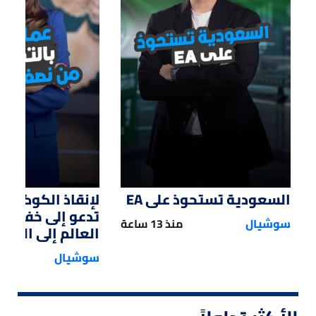
01:47
01:12
السعودية تستحوذ على EA
لإنقاذ الكوكب.. 
تدعو إلى خفض 
سوشيال
منذ 13 ساعة
العالم إلى النصف
سوشيال