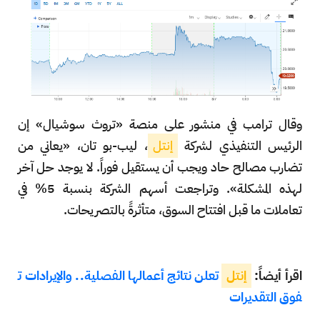
وقال ترامب في منشور على منصة «تروث سوشيال» إن
الرئيس التنفيذي لشركة
إنتل
، ليب-بو تان، «يعاني من
تضارب مصالح حاد ويجب أن يستقيل فوراً. لا يوجد حل آخر
لهذه المشكلة». وتراجعت أسهم الشركة بنسبة 5% في
تعاملات ما قبل افتتاح السوق، متأثرةً بالتصريحات.
اقرأ أيضاً:
إنتل
تعلن نتائج أعمالها الفصلية.. والإيرادات ت
فوق التقديرات