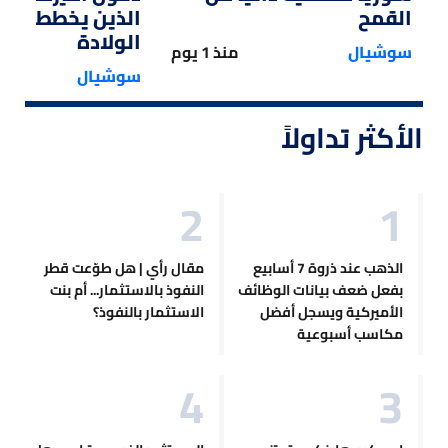
القمح
الذين يخططون ل
الولادة
سوشيال
منذ 1 يوم
سوشيال
الأكثر تداولاً
الذهب عند ذروة 7 أسابيع
مقال رأي | هل طوّعت قطر
بفعل ضعف بيانات الوظائف
النفوذ بالاستثمار... أم بنت
الأميركية ويسجل أفضل
الاستثمار بالنفوذ؟
مكاسب أسبوعية