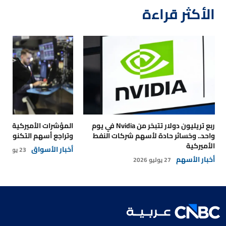
الأكثر قراءة
ربع تريليون دولار تتبخر من Nvidia في يوم
المؤشرات الأميركية تتر
واحد.. وخسائر حادة لأسهم شركات النفط
وتراجع أسهم التكنولوجي
الأميركية
أخبار الأسواق
23 يوليو 2026
أخبار الأسهم
27 يوليو 2026