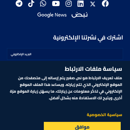
اشترك في نشرتنا الإلكترونية
سياسة ملفات الارتباط
اشترك
ملف تعريف الارتباط هو نص صغير يتم إرساله إلى متصفحك من
الموقع الإلكتروني الذي تتم زيارته. ويساعد هذا الملف الموقع
الإلكتروني في تذكّر معلومات عن زيارتك، ما يسهّل زيارة الموقع مرّة
أخرى ويتيح لك الاستفادة منه بشكل أفضل.
MARKET TECHNOLOGY POWERED BY ZAGTRADER
CNBCARABIA.COM. ALL RIGHTS RESERVED
2026
©
سياسية الخصوصية
سلا تتوسع في الهند لمنافسة عمالقة السيارات
موافق