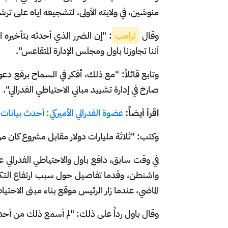
منوشين، في ولايته الأولى، لتشجيعه إياه على ترشيح 
وقال
ترامب
: "إن الضرر الذي أحدثه بتأخيره 
أننا تجاوزنا باول ومجلس الإدارة المتقاعس".
وتابع قائلاً: "مع ذلك، أفكر في السماح برفع
صارخ في إدارة تشييد مباني الاحتياطي الفدرالي".
اقرأ أيضاً:
عضوة الفدرالي الأميركي: أحدث بيانات 
وكتب: "ثلاثة مليارات دولار مقابل مشروع كان من المفترض أن يكلف 50 مليون
في وقت سابق، دافع باول والاحتياطي الفدرالي عن
واشنطن، وقدما تفاصيل حول سبب ارتفاع التكال
الماضي، عندما زار الرئيس موقع بناء مبنى الاحتياطي الفد
وقال باول رداً على ذلك: "لم أسمع ذلك من أحد