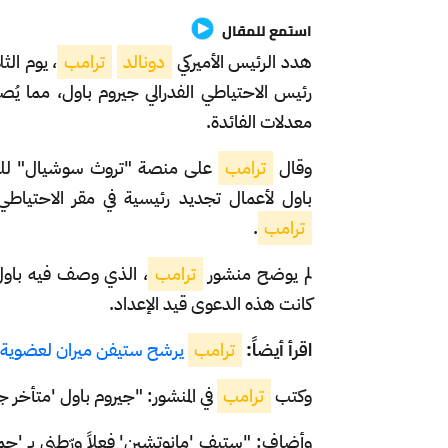
استمع للمقال
هدد الرئيس الأميركي
دونالد
ترامب
رئيس الاحتياطي الفدرالي جيروم باول، مما ي
معدلات الفائدة.
وقال
ترامب
على منصة "تروث سوشيال" للتواص
باول لأعمال تجديد رئيسية في مقر الاحتياط
ترامب
.
لم يوضح منشور
ترامب
، الذي وصف فيه باول 
كانت هذه الدعوى قيد الإعداد.
اقرأ أيضاً:
ترامب
يرشح ستيفن ميران لعضوية مج
وكتب
ترامب
في المنشور: "جيروم باول 'متأخر 
وأضاف: "ستيف 'مانوتشين' فعلاً ورّطني بـ 'جميل