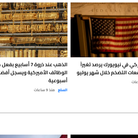
ركي في نيويورك يرصد تغيراً
الذهب عند ذروة 7 أسابي
عات التضخم خلال شهر يوليو
الوظائف الأميركية ويسجل أف
أسبوعية
السلع
منذ 9 ساعات