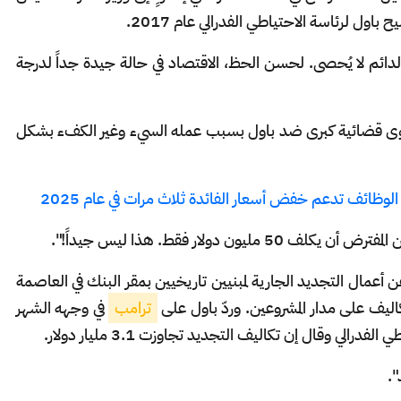
باول لرئاسة الاحتياطي الفدرالي عام 2017.
الدائم لا يُحصى. لحسن الحظ، الاقتصاد في حالة جيدة جداً لدرجة
 دعوى قضائية كبرى ضد باول بسبب عمله السيء وغير الكفء بشكل
الوظائف تدعم خفض أسعار الفائدة ثلاث مرات في عام 2025
 دولار فقط. هذا ليس جيداً!".
 أعمال التجديد الجارية لمبنيين تاريخيين بمقر البنك في العاصمة
يف على مدار المشروعين. وردّ باول على
ترامب
في وجهه الشهر
رالي وقال إن تكاليف التجديد تجاوزت 3.1 مليار دولار.
".