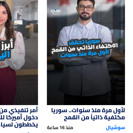
14
01:33
لأول مرة منذ سنوات.. سوريا
أمر تنفيذي من 
مكتفية ذاتياً من القمح
دخول أميركا ل
يخططون لسياحة
سوشيال
منذ 16 ساعة