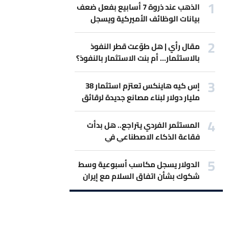
الذهب عند ذروة 7 أسابيع بفعل ضعف
بيانات الوظائف الأميركية ويسجل
أفضل مكاسب أسبوعية
مقال رأي | هل طوّعت قطر النفوذ
بالاستثمار... أم بنت الاستثمار بالنفوذ؟
إس كيه هاينكس تعتزم استثمار 38
مليار دولار لبناء مصانع جديدة لرقائق
الذاكرة
المستثمر الفردي يتراجع.. هل بدأت
فقاعة الذكاء الاصطناعي في
الانكماش؟
الدولار يسجل مكاسب أسبوعية وسط
شكوك بشأن اتفاق السلام مع إيران