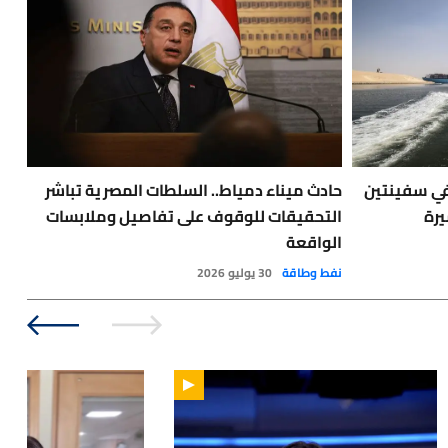
في سفينتين
حادث ميناء دمياط.. السلطات المصرية تباشر
🔴
يرة
التحقيقات للوقوف على تفاصيل وملابسات
طفي
الواقعة
أخبا
نفط وطاقة
30 يوليو 2026