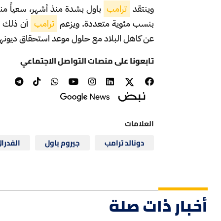
وينتقد
ترامب
باول بشدة منذ أشهر، سعياً من
بنسب مئوية متعددة. ويزعم
ترامب
أن ذلك سي
عن كاهل البلاد مع حلول موعد استحقاق ديونها
تابعونا على منصات التواصل الاجتماعي
العلامات
دونالد ترامب
جيروم باول
الفدرال
أخبار ذات صلة