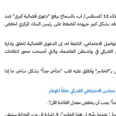
، يوم الثلاثاء 12 أغسطس/ آب، بالسماح برفع "دعوى قضائية كبرى" ضد
ُصعّد بشكل كبير جهوده للضغط على رئيس البنك المركزي لخفض
ل الاجتماعي، التابعة له، إن الدعوى القضائية تتعلق بإدارة
ي الفدرالي في واشنطن العاصمة، والتي أصبحت محور انتقادات
بـ"الخاسر" وأطلق عليه لقب "متأخر جداً" بشكل ساخر، ما إذا
لس الاحتياطي الفدرالي خلفاً لكوغلر
جداً' يجب أن يخفض معدل الفائدة الآن".
' عندما رشّح لي هذا الخاسر"، في إشارةٍ إلى وزير الخزانة ستيفن