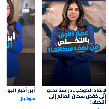
:15
01:47
لإنقاذ الكوكب.. دراسة تدعو
أبرز أخبار اليوم
إلى خفض سكان العالم إلى
سوشيال
النصف!