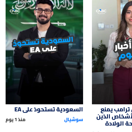
01:12
01:
ترامب يمنع
السعودية تستحوذ على EA
لأشخاص الذين
سوشيال
منذ 1 يوم
 الولادة