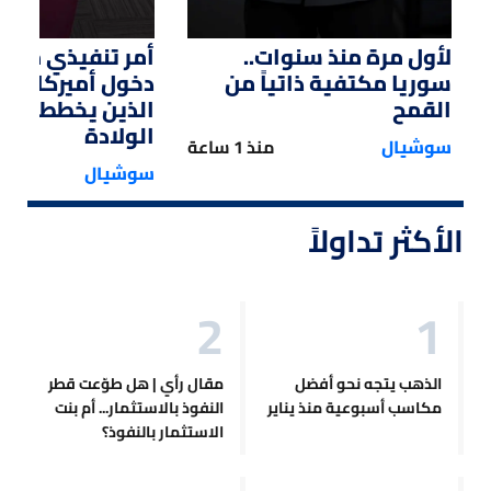
لأول مرة منذ سنوات..
أمر تنفيذي من ت
سوريا مكتفية ذاتياً من
دخول أميركا لل
القمح
الذين يخططون ل
الولادة
سوشيال
منذ 1 ساعة
سوشيال
الأكثر تداولاً
الذهب يتجه نحو أفضل
مقال رأي | هل طوّعت قطر
مكاسب أسبوعية منذ يناير
النفوذ بالاستثمار... أم بنت
الاستثمار بالنفوذ؟