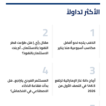
الأكثر تداولاً
الذهب يتجه نحو أفضل
مقال رأي | هل طوّعت قطر
مكاسب أسبوعية منذ يناير
النفوذ بالاستثمار... أم بنت
الاستثمار بالنفوذ؟
أرباح دانة غاز الإماراتية ترتفع
المستثمر الفردي يتراجع.. هل
46.5% في النصف الأول من
بدأت فقاعة الذكاء
2026
الاصطناعي في الانكماش؟