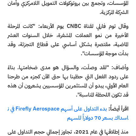
المؤسسات، وتجمع بين بروتوكولات التمويل اللامركزي وأمان
الشركة المركزية.
وقال توم فارلي لقناة CNBC يوم الأربعاء: "كانت المرحلة
الأخيرة من نمو العملات المشفرة، خلال السنوات العشر
الماضية، مقتصرة بشكل أساسي على قطاع التجزئة، وقد
بدأت موجة المؤسسات".
وأضاف: "لقد وصلَت، والسؤال هو مدى ضخامتها. بناءً
على ردود الفعل التي حظينا بها حتى الآن كجزء من طرحنا
العام الأولي، يبدو أن المستثمرين المؤسسيين يشعرون أن هذه
قد تكون اللحظة المناسبة".
اقرأ أيضاً:
بدء التداول على أسهم Firefly Aerospace في ن
اسداك بسعر 70 دولاراً للسهم
منذ إطلاقها في عام 2021، تجاوز إجمالي حجم التداول على