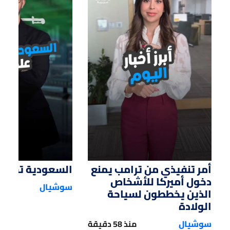
01:12
01:14
أمر تنفيذي من ترامب يمنع
السعودية تستحوذ
دخول أميركا للأشخاص
سوشيال
الذين يخططون لسياحة
الولادة
سوشيال
منذ 58 دقيقة