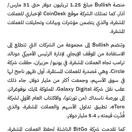
منصة Bullish مبلغ 1.25 تريليون دولار حتى 31 مارس/
آذار. كما تمتلك الشركة موقع CoinDesk الإخباري للعملات
المشفرة، والذي يتضمن مؤشرات وبيانات وتحليلات للعملات
المشفرة.
وتنضم Bullish إلى مجموعة من الشركات التي تتطلع إلى
الاستفادة من الموقف الإيجابي لإدارة الرئيس الأميركي دونالد
ترامب تجاه العملات المشفرة. في يونيو/ حزيران، حققت شركة
Circle، وهي مُصدرة للعملات المستقرة، أول ظهور ناجح لها
في سوق الأسهم، وجمعت أكثر من مليار دولار. جاء ذلك
عقب نقل شركة Galaxy Digital، المملوكة لمايك نوفوغراتز،
إلى بورصة ناسداك (من تورنتو)، والاكتتاب العام الأولي لشركة
eToro، تطبيق تداول الأسهم والعملات المشفرة، والذي
قُدِّرت قيمته بـ 5.4 مليار دولار.
كما تقدمت شركة BitGo الناشئة لحفظ العملات المشفرة،