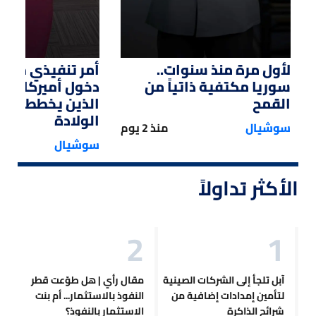
لأول مرة منذ سنوات..
أمر تنفيذي من ت
سوريا مكتفية ذاتياً من
دخول أميركا لل
القمح
الذين يخططون ل
الولادة
سوشيال
منذ 2 يوم
سوشيال
الأكثر تداولاً
آبل تلجأ إلى الشركات الصينية
مقال رأي | هل طوّعت قطر
لتأمين إمدادات إضافية من
النفوذ بالاستثمار... أم بنت
شرائح الذاكرة
الاستثمار بالنفوذ؟