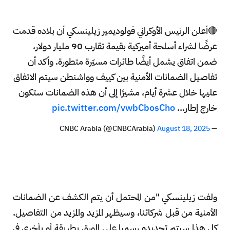
🔴أعلن الرئيس الأوكراني فولوديمير زيلينسكي أن بلاده قدمت
عرضًا لشراء أسلحة أميركية بقيمة تقارب 90 مليار دولار،
ضمن اتفاق يشمل أيضًا طائرات مسيّرة متطورة. وأكد أن
تفاصيل الضمانات الأمنية بين كييف وواشنطن سيتم الاتفاق
عليها خلال عشرة أيام، مشيرًا إلى أن هذه الضمانات ستكون
خارج إطار…
pic.twitter.com/vwbCbosCho
August 18, 2025
— CNBC Arabia (@CNBCArabia)
ولفت زيلينسكي "من المحتمل أن يتم الكشف عن الضمانات
الأمنية من قبل شركائنا، وسيظهر المزيد والمزيد من التفاصيل.
كل هذا سيتم تحديده رسميا على الورق بطريقة أو بأخرى في