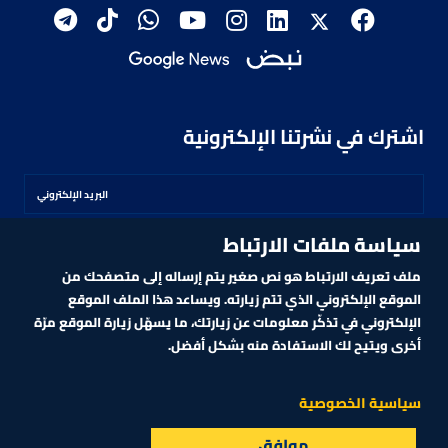
اشترك في نشرتنا الإلكترونية
سياسة ملفات الارتباط
اشترك
ملف تعريف الارتباط هو نص صغير يتم إرساله إلى متصفحك من
الموقع الإلكتروني الذي تتم زيارته. ويساعد هذا الملف الموقع
الإلكتروني في تذكّر معلومات عن زيارتك، ما يسهّل زيارة الموقع مرّة
أخرى ويتيح لك الاستفادة منه بشكل أفضل.
MARKET TECHNOLOGY POWERED BY ZAGTRADER
CNBCARABIA.COM. ALL RIGHTS RESERVED
2026
©
سياسية الخصوصية
موافق