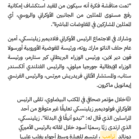
"تمت مناقشة فكرة أنه سيكون من المفيد استكشاف إمكانية
رفع مستوى الممثلين من الجانبين الأوكراني والروسي، أي
الممثلين المشاركين في المفاوضات المباشرة".
وشارك في الاجتماع الرئيس الأوكراني فلاديمير زيلينسكي، أمين
عام حلف الناتو مارك روته، ورئيسة المفوضية الأوروبية أورسولا
فون دير لاين، ورئيس الوزراء البريطاني كير ستارمر، ورئيسة
الوزراء الإيطالية جورجيا ميلوني، والرئيس الفنلندي ألكسندر
ستاب، والمستشار الألماني فريدريش ميرتس، والرئيس الفرنسي
إيمانويل ماكرون.
🧥خلال مؤتمر صحافي في المكتب البيضاوي، تلقى الرئيس
الأوكراني فولوديمير زيلينسكي تعليقًا غير متوقع من أحد
المراسلين الذي قال له: "تبدو أنيقًا في البدلة". زيلينسكي،
الذي ارتدى زيًا رسميًا أسود خلال لقائه بالرئيس الأميركي
دونالد
ترامب
، ابتسم للعبارة وسط أجواء يغلب عليها