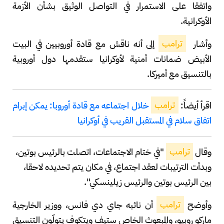
واتفقا على الاستمرار في التواصل الوثيق بشأن الأزمة
الأوكرانية.
وأشار
ترامب
إلى أنه ناقش مع قادة أوروبيين في البيت
الأبيض ضمانات أمنية لأوكرانيا ستقدمها دول أوروبية
بالتنسيق مع أميركا.
اقرأ أيضاً:
ترامب
خلال اجتماعه مع قادة أوروبا: يمكن إبرام
اتفاق سلام في المستقبل القريب في أوكرانيا
وقال
ترامب
"في ختام الاجتماعات، اتصلت بالرئيس بوتين،
وبدأت الترتيبات لعقد اجتماع، في مكان يتم تحديده لاحقا،
بين الرئيس بوتين والرئيس زيلينسكي".
وأوضح
ترامب
أن نائبه جاي دي فانس، ووزير الخارجية
ماركو روبيو، والمبعوث الخاص ستيف ويتكوف يتولّون التنسيق