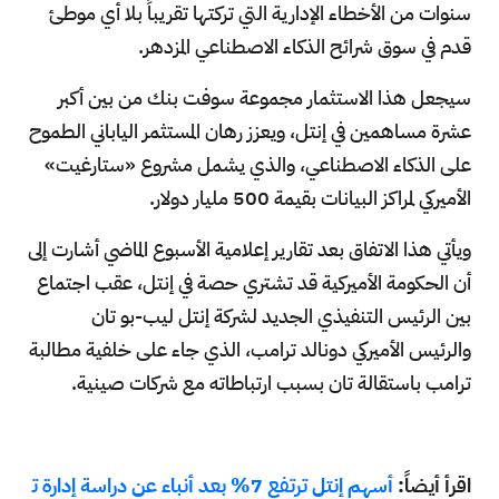
سنوات من الأخطاء الإدارية التي تركتها تقريباً بلا أي موطئ
قدم في سوق شرائح الذكاء الاصطناعي المزدهر.
سيجعل هذا الاستثمار مجموعة سوفت بنك من بين أكبر
عشرة مساهمين في إنتل، ويعزز رهان المستثمر الياباني الطموح
على الذكاء الاصطناعي، والذي يشمل مشروع «ستارغيت»
الأميركي لمراكز البيانات بقيمة 500 مليار دولار.
ويأتي هذا الاتفاق بعد تقارير إعلامية الأسبوع الماضي أشارت إلى
أن الحكومة الأميركية قد تشتري حصة في إنتل، عقب اجتماع
بين الرئيس التنفيذي الجديد لشركة إنتل ليب-بو تان
والرئيس الأميركي دونالد ترامب، الذي جاء على خلفية مطالبة
ترامب باستقالة تان بسبب ارتباطاته مع شركات صينية.
اقرأ أيضاً:
أسهم إنتل ترتفع 7% بعد أنباء عن دراسة إدارة ت