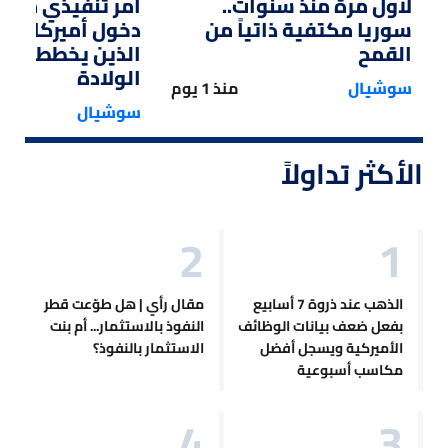
لأول مرة منذ سنوات..
أمر تنفيذي من ت
سوريا مكتفية ذاتياً من
دخول أميركا لل
القمح
الذين يخططون ل
الولادة
سوشيال
منذ 1 يوم
سوشيال
الأكثر تداولاً
الذهب عند ذروة 7 أسابيع
مقال رأي | هل طوّعت قطر
بفعل ضعف بيانات الوظائف
النفوذ بالاستثمار... أم بنت
الأميركية ويسجل أفضل
الاستثمار بالنفوذ؟
مكاسب أسبوعية