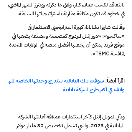
بالتعاقد لكسب عملاء كبار، وفق ما ذكرته رويترز الشهر الماضي،
في خطوة قد تكون مكلفة مقارنة باستراتيجياتها السابقة.
وقالت شاروا تشانانا، كبيرة استراتيجيي الاستثمار في
«ساكسو»: «دور إنتل المزدوج كمصممة ومصنّعة يضعها في
موقع فريد يمكن أن يجعلها أفضل منصة في الولايات المتحدة
لمنافسة TSMC».
اقرأ أيضاً:
سوفت بنك اليابانية ستدرج وحدتها الخاصة لله
واتف في أكبر طرح لشركة يابانية
ويأتي تمويل إنتل كآخر استثمارات عملاقة أعلنتها الشركة
اليابانية في 2025، والتي تشمل تخصيص 30 مليار دولار