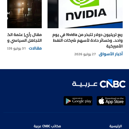
ربع تريليون دولار تتبخر من Nvidia في يوم
مقال رأي| عتمة الكهرباء
واحد.. وخسائر حادة لأسهم شركات النفط
التجاهل السياسي والتداع
الأميركية
مقالات
31 يوليو 2026
أخبار الأسواق
27 يوليو 2026
الرئيسية
مكاتب CNBC عربية