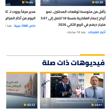
14:44
02:39
بأقل من متوسط توقعات المحللين.. نمو
أرباح إعمار العقارية بنسبة 9% لتصل إلى 3.67
اليوم من أكثر المرافئ أمان
مليار درهم في الربع الثاني 2026
خاص CNBC عربية
منذ 11 ساعة
أخبار الشركات
منذ 10 ساعات
فيديوهات ذات صلة
02:12
24:57