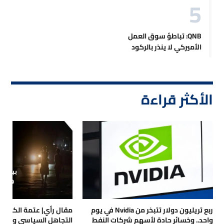
QNB: تباطؤ سوق العمل
الأميركي لا ينذر بالركود
الأكثر قراءة
ربع تريليون دولار تتبخر من Nvidia في يوم
مقال رأي| عتمة الكهرباء
واحد.. وخسائر حادة لأسهم شركات النفط
التجاهل السياسي والتداع