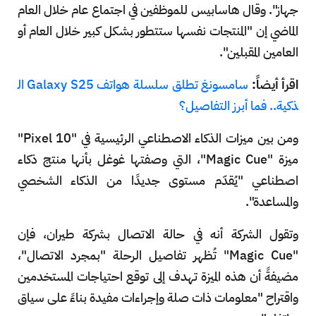
جهاز". وقال هاسابيس للموظفين في اجتماع عام خلال العام
الماضي إن "المنتجات نفسها ستتطور بشكل كبير خلال العام أو
العامين المقبلين".
اقرأ أيضاً:
سامسونغ تطلق سلسلة هواتف Galaxy S25 ال
ذكية.. فما أبرز التفاصيل؟
ومن بين ميزات الذكاء الاصطناعي الرئيسية في "Pixel 10"
ميزة "Magic Cue"، التي وصفتها غوغل بأنها منتج ذكاء
اصطناعي "يُقدّم مستوى جديدًا من الذكاء الشخصي
والمساعدة".
وتقول الشركة أنه في حالة الاتصال بشركة طيران، فإن
"Magic Cue" تُظهر تفاصيل الرحلة "بمجرد الاتصال"،
مضيفةً أن هذه الميزة تهدف إلى توقع احتياجات المستخدمين
واقتراح "معلومات ذات صلة وإجراءات مفيدة بناءً على سياق