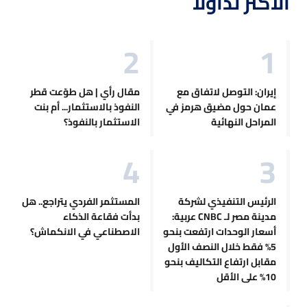
الأكثر تداولاً
إيران: التوصل لاتفاق مع
مقال رأي | هل طوّعت قطر
عمان حول مضيق هرمز في
النفوذ بالاستثمار... أم بنت
المراحل النهائية
الاستثمار بالنفوذ؟
الرئيس التنفيذي لشركة
المستثمر الفردي يتراجع.. هل
مدينة مصر لـ CNBC عربية:
بدأت فقاعة الذكاء
أسعار الوحدات ارتفعت بنحو
الاصطناعي في الانكماش؟
5% فقط خلال النصف الأول
مقابل ارتفاع التكاليف بنحو
10% على الأقل