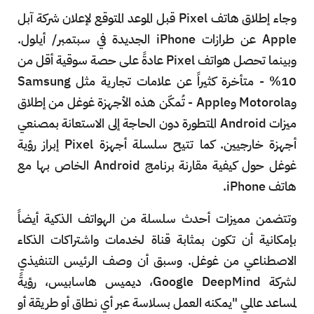
وجاء إطلاق هاتف Pixel قبل الموعد المتوقع لإعلان شركة آبل
Apple عن طرازات iPhone الجديدة في سبتمبر/ أيلول.
وبينما تحصل هواتف Pixel عادةً على حصة سوقية أقل من
10% - متأخرة كثيراً عن علامات تجارية مثل Samsung
وMotorola وApple - تُمكّن هذه الأجهزة غوغل من إطلاق
ميزات Android المتطورة دون الحاجة إلى الاستعانة بمصنعي
أجهزة خارجيين. كما تتيح سلسلة أجهزة Pixel إبراز رؤية
غوغل حول كيفية مقارنة برنامج Android الخاص بها مع
هاتف iPhone.
وتتضمن مميزات أحدث سلسلة من الهواتف الذكية أيضاً
بإمكانية أن تكون بمثابة قناة لخدمات واشتراكات الذكاء
الاصطناعي من غوغل. وسبق أن وصف الرئيس التنفيذي
لشركة Google DeepMind، ديميس هاسابيس، رؤيةً
لمساعد عالمي "يمكنه العمل بسلاسة عبر أي نطاق أو طريقة أو