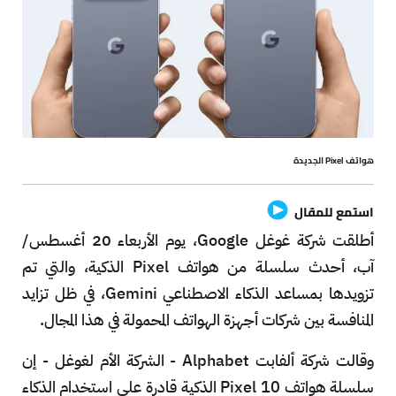
هواتف Pixel الجديدة
استمع للمقال
أطلقت شركة غوغل Google، يوم الأربعاء 20 أغسطس/
آب، أحدث سلسلة من هواتف Pixel الذكية، والتي تم
تزويدها بمساعد الذكاء الاصطناعي Gemini، في ظل تزايد
المنافسة بين شركات أجهزة الهواتف المحمولة في هذا المجال.
وقالت شركة ألفابت Alphabet - الشركة الأم لغوغل - إن
سلسلة هواتف Pixel 10 الذكية قادرة على استخدام الذكاء