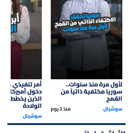
01:14
01:33
لأول مرة منذ سنوات..
أمر تنفيذي من ت
سوريا مكتفية ذاتياً من
دخول أميركا لل
القمح
الذين يخططون ل
الولادة
سوشيال
منذ 2 يوم
سوشيال