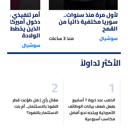
لأول مرة منذ سنوات..
أمر تنفيذي من ت
سوريا مكتفية ذاتياً من
دخول أميركا لل
القمح
الذين يخططون ل
الولادة
سوشيال
منذ 3 ساعات
سوشيال
الأكثر تداولاً
الذهب عند ذروة 7 أسابيع
مقال رأي | هل طوّعت قطر
بفعل ضعف بيانات الوظائف
النفوذ بالاستثمار... أم بنت
الأميركية ويتجه نحو أفضل
الاستثمار بالنفوذ؟
مكاسب أسبوعية