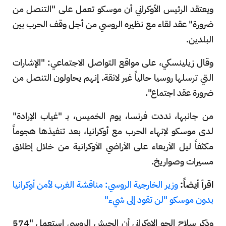
ويعتقد الرئيس الأوكراني أن موسكو تعمل على "التنصل من
ضرورة" عقد لقاء مع نظيره الروسي من أجل وقف الحرب بين
البلدين.
وقال زيلينسكي، على مواقع التواصل الاجتماعي: "الإشارات
التي ترسلها روسيا حالياً غير لائقة. إنهم يحاولون التنصل من
ضرورة عقد اجتماع".
من جانبها، نددت فرنسا، يوم الخميس، بـ "غياب الإرادة"
لدى موسكو لإنهاء الحرب مع أوكرانيا، بعد تنفيذها هجوماً
مكثفاً ليل الأربعاء على الأراضي الأوكرانية من خلال إطلاق
مسيرات وصواريخ.
اقرأ أيضاً:
وزير الخارجية الروسي: مناقشة الغرب لأمن أوكرانيا
بدون موسكو "لن تقود إلى شيء"
وذكر سلاح الجو الإوكراني أن الجيش الروسي استعمل "574