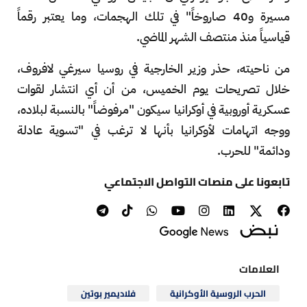
مسيرة و40 صاروخاً" في تلك الهجمات، وما يعتبر رقماً
قياسياً منذ منتصف الشهر الماضي.
من ناحيته، حذر وزير الخارجية في روسيا سيرغي لافروف،
خلال تصريحات يوم الخميس، من أن أي انتشار لقوات
عسكرية أوروبية في أوكرانيا سيكون "مرفوضاً" بالنسبة لبلاده،
ووجه اتهامات لأوكرانيا بأنها لا ترغب في "تسوية عادلة
ودائمة" للحرب.
تابعونا على منصات التواصل الاجتماعي
العلامات
الحرب الروسية الأوكرانية
فلاديمير بوتين