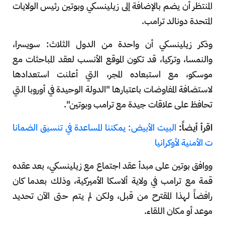
المنتظر أن يضم بالإضافة إلى زيلينسكي وبوتين رئيس الولايات
المتحدة دونالد ترامب.
وذكر زيلينسكي أن واحدة من الدول الثلاث: سويسرا،
والنمسا، وتركيا، قد تكون الموقع الأنسب لعقد المباحثات مع
موسكو، مع استبعاده المجر، التي أعلنت استعدادها
لاستضافة المفاوضات باعتبارها "الدولة الوحيدة في أوروبا التي
تحافظ على علاقات جيدة مع ترامب وبوتين".
اقرأ أيضاً:
البيت الأبيض: يمكننا المساعدة في تنسيق الضمانا
ت الأمنية لأوكرانيا
ووافق بوتين على مبدأ عقد اجتماع مع زيلينسكي، بعد عقده
قمة مع ترامب في ولاية ألاسكا الأميركية، وذلك بعدما كان
رافضاً لهذا المقترح من قبل، ولكن لم يتم حتى الآن تحديد
موعد أو مكان اللقاء.