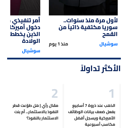
لأول مرة منذ سنوات..
أمر تنفيذي من ت
سوريا مكتفية ذاتياً من
دخول أميركا لل
القمح
الذين يخططون ل
الولادة
سوشيال
منذ 1 يوم
سوشيال
الأكثر تداولاً
الذهب عند ذروة 7 أسابيع
مقال رأي | هل طوّعت قطر
بفعل ضعف بيانات الوظائف
النفوذ بالاستثمار... أم بنت
الأميركية ويسجل أفضل
الاستثمار بالنفوذ؟
مكاسب أسبوعية