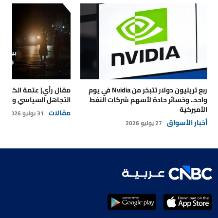
ربع تريليون دولار تتبخر من Nvidia في يوم
مقال رأي| عتمة الكهرباء
واحد.. وخسائر حادة لأسهم شركات النفط
التجاهل السياسي والتداع
الأميركية
مقالات
31 يوليو 2026
أخبار الأسواق
27 يوليو 2026