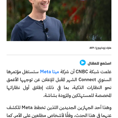
مارك زوكربيرغ/ AFP
استمع للمقال
علمت شبكة CNBC أن شركة
ميتا Meta
ستستغل مؤتمرها
السنوي Connect الشهر المقبل للإعلان عن توجهها الأعمق
نحو النظارات الذكية، بما في ذلك إطلاق أول نظاراتها
المخصصة للمستهلكين والمزودة بشاشة.
وهذا أحد الجهازين الجديدين اللذين تخطط Meta للكشف
عنهما في هذا الحدث، وفقًا لأشخاص مطلعين على الأمر. كما