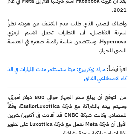
بعد أن غيرت Facebook اسم شركتها الأم إلى Meta في عام
2021.
وأضاف المصدر، الذي طلب عدم الكشف عن هويته نظراً
لسرية التفاصيل، أن النظارات تحمل الاسم الرمزي
Hypernova، وستتضمن شاشة رقمية صغيرة في العدسة
اليمنى للجهاز.
اقرأ أيضاً:
مارك زوكربيرغ: ميتا ستستثمر مئات المليارات في الذ
كاء الاصطناعي الفائق
من المتوقع أن يبلغ سعر الجهاز حوالي 800 دولار أميركي،
وسيتم بيعه بالشراكة مع شركة EssilorLuxottica، وفقاً
للمصادر. وكانت شبكة CNBC قد أفادت في أكتوبر/تشرين
الأول أن شركة Meta تعمل مع شركة Luxottica على تطوير
نظارات استهلاكية مزودة بشاشة.