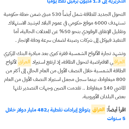
التكريرية إلى 1.3 مليون برميل نفط يومياً
التحول الجديد للطاقة شمل أيضاً 530 مبنى ضمن خطة حكومية
تستهدف 6000 موقع حكومي في عموم البلاد لترشيد الاستهلاك
وتقليل الإنفاق الوقودي بنحو 50% عن المعدلات الحالية، أما
التنفيذ فيوكل إلى شركات رصينة لضمان سرعة ودقة الإنجاز .
وتشهد تجارة الألواح الشمسية قفزة كبرى بعد مبادرة البنك المركزي
العراق
ي الاقتراضية لتحول الطاقة، إذ ارتفع استيراد
العراق
لألواح
الطاقة الشمسية خلال النصف الأول من العام الحالي إلى أكثر من
800 ميغاواط، بينما سجل مجمل استيراد النصف الأول من العام
الماضي 140 ميغاواط .. تقدمت الصين وجهات التصدير تلتها
بعض البلدان الأوروبية.
اقرأ أيضاً:
العراق
يتوقع إيرادات نفطية بـ482 مليار دولار خلال
5 سنوات