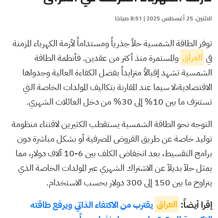
الاثنين، 25 أغسطس 2025 | 8:51 صباحًا
توفر الطاقة الشمسية حلاً جذرياً ومستداماً لأزمة الكهرباء المزمنة
في
العراق
والمستمرة منذ أكثر من عقدين. فأنظمة الطاقة
الشمسية تشهد إقبالاً متزايداً بفضل الكفاءة العالية وجدواها
الاقتصادية،لا سيما عند المقارنة بتكاليف المولدات الخاصة التي
تستنزف ما بين 10% إلى 30% من دخل العائلات الشهري.
التوجه نحو الطاقة الشمسية يستقطب الكثيرين لاقتناء منظومة
توليد خاصة عن طريق القروض المصرفية أو بشكل مباشرة دون
برامج التقسيط، بعد انخفاض الكلف بين 6-10 آلاف دولار، مما
يمثل حلآ بديلآ عن الاشتراك الشهري عبر المولدات الخاصة الذي
يتراوح ما بين 150 إلى 300 دولار بحسب الاستخدام.
إقرا أيضاً:
العراق
يقترب من الاكتفاء الذاتي ويرفع طاقته