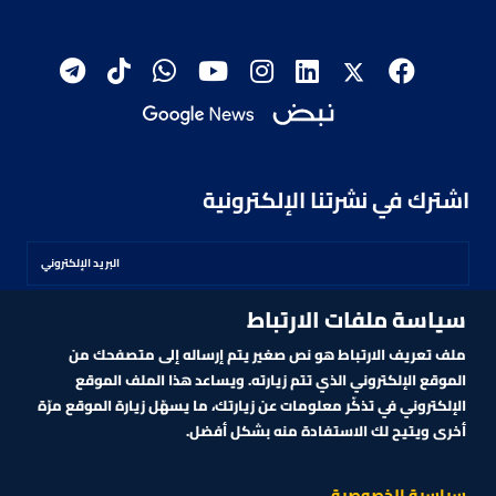
اشترك في نشرتنا الإلكترونية
سياسة ملفات الارتباط
اشترك
ملف تعريف الارتباط هو نص صغير يتم إرساله إلى متصفحك من
الموقع الإلكتروني الذي تتم زيارته. ويساعد هذا الملف الموقع
الإلكتروني في تذكّر معلومات عن زيارتك، ما يسهّل زيارة الموقع مرّة
أخرى ويتيح لك الاستفادة منه بشكل أفضل.
MARKET TECHNOLOGY POWERED BY ZAGTRADER
CNBCARABIA.COM. ALL RIGHTS RESERVED
2026
©
سياسية الخصوصية