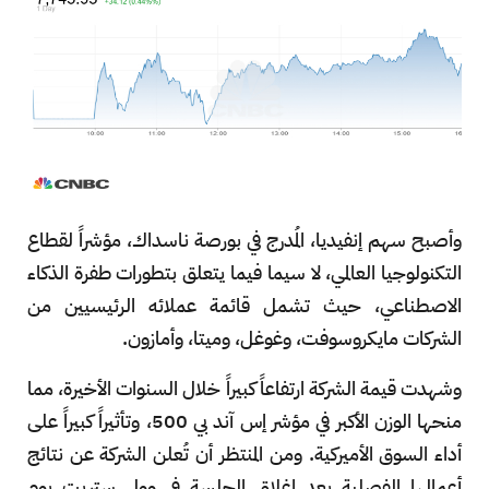
وأصبح سهم إنفيديا، المُدرج في بورصة ناسداك، مؤشراً لقطاع
التكنولوجيا العالمي، لا سيما فيما يتعلق بتطورات طفرة الذكاء
الاصطناعي، حيث تشمل قائمة عملائه الرئيسيين من
الشركات مايكروسوفت، وغوغل، وميتا، وأمازون.
وشهدت قيمة الشركة ارتفاعاً كبيراً خلال السنوات الأخيرة، مما
منحها الوزن الأكبر في مؤشر إس آند بي 500، وتأثيراً كبيراً على
أداء السوق الأميركية. ومن المنتظر أن تُعلن الشركة عن نتائج
أعمالها الفصلية بعد إغلاق الجلسة في وول ستريت يوم