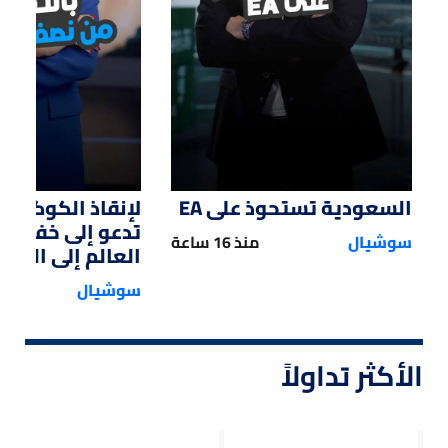
السعودية تستحوذ على EA
لإنقاذ الكوكب.. 
تدعو إلى خفض 
سوشيال
منذ 16 ساعة
العالم إلى النصف
سوشيال
الأكثر تداولاً