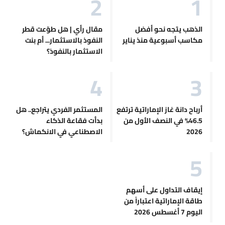
الذهب يتجه نحو أفضل
مقال رأي | هل طوّعت قطر
مكاسب أسبوعية منذ يناير
النفوذ بالاستثمار... أم بنت
الاستثمار بالنفوذ؟
أرباح دانة غاز الإماراتية ترتفع
المستثمر الفردي يتراجع.. هل
46.5% في النصف الأول من
بدأت فقاعة الذكاء
2026
الاصطناعي في الانكماش؟
إيقاف التداول على أسهم
طاقة الإماراتية اعتباراً من
اليوم 7 أغسطس 2026