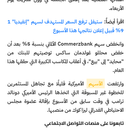
الأربعاء.
اقرأ أيضاً:
ستيفل ترفع السعر المستهدف لسهم "إنفيديا" 1
9% قبيل إعلان نتائجها هذا الأسبوع
وانخفض سهم Commerzbank الألماني بنسبة 5% بعد أن
خفض محللو غولدمان ساكس توصيتهم للبنك من
"محايد" إلى "بيع"، في أعقاب المكاسب الكبيرة التي حققها هذا
العام.
وارتفعت
الأسهم
الأميركية قليلًا مع تجاهل المستثمرين
للخطوة غير المسبوقة التي اتخذها الرئيس الأميركي دونالد
ترامب في وقت سابق من الأسبوع بإقالة عضوة مجلس
الاحتياطي الفدرالي ليزا كوك من منصبها.
تابعونا على منصات التواصل الاجتماعي