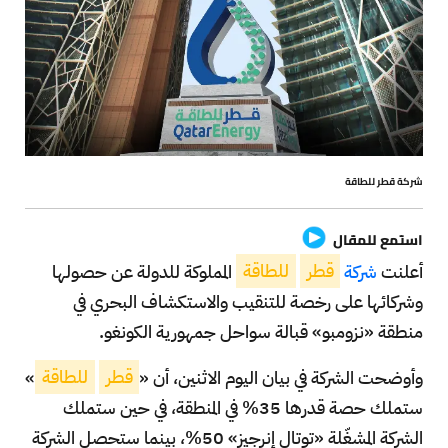
شركة قطر للطاقة
استمع للمقال
أعلنت
شركة
قطر
للطاقة
المملوكة للدولة عن حصولها
وشركائها على رخصة للتنقيب والاستكشاف البحري في
منطقة «نزومبو» قبالة سواحل جمهورية الكونغو.
وأوضحت الشركة في بيان اليوم الاثنين، أن «
قطر
للطاقة
»
ستملك حصة قدرها 35% في المنطقة، في حين ستملك
الشركة المشغّلة «توتال إنرجيز» 50%، بينما ستحصل الشركة