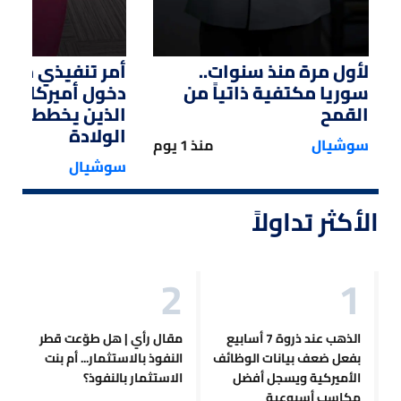
لأول مرة منذ سنوات..
أمر تنفيذي من ت
سوريا مكتفية ذاتياً من
دخول أميركا لل
القمح
الذين يخططون ل
الولادة
سوشيال
منذ 1 يوم
سوشيال
الأكثر تداولاً
الذهب عند ذروة 7 أسابيع
مقال رأي | هل طوّعت قطر
بفعل ضعف بيانات الوظائف
النفوذ بالاستثمار... أم بنت
الأميركية ويسجل أفضل
الاستثمار بالنفوذ؟
مكاسب أسبوعية