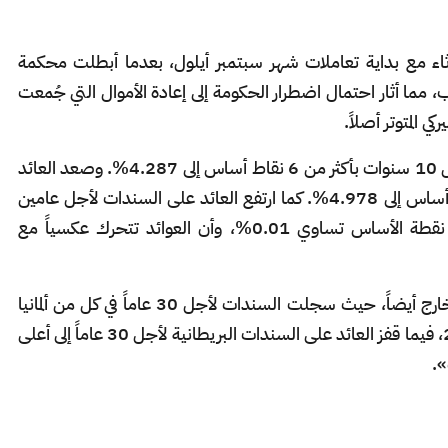
ثاء مع بداية تعاملات شهر سبتمبر أيلول، بعدما أبطلت محكمة
 مما أثار احتمال اضطرار الحكومة إلى إعادة الأموال التي جُمعت
ي المتوتر أصلاً.
وارتفع العائد على سندات الخزانة القياسية لأجل 10 سنوات بأكثر من 6 نقاط أساس إلى 4.287%. وصعد العائد
على السندات لأجل 30 عاماً بأكثر من 6 نقاط أساس إلى 4.978%. كما ارتفع العائد على السندات لأجل عامين
بنحو 3 نقاط أساس إلى 3.652%. علماً بأن نقطة الأساس تساوي 0.01%، وأن العوائد تتحرك عكسياً مع
قفزت العوائد على السندات طويلة الأجل في الخارج أيضاً، حيث سجلت السندات لأجل 30 عاماً في كل من ألمانيا
وفرنسا وهولندا أعلى مستوياتها منذ عام 2011، فيما قفز العائد على السندات البريطانية لأجل 30 عاماً إلى أعلى