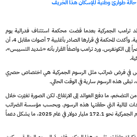
لن حالة طوارئ وطنية للإسكان هذا الخريف
ونالد ترامب الجمركية بعدما قضت محكمة استئناف فدرالية يوم
الجمعة الماضي بأن معظم هذه الرسوم غير قانونية. وأكدت المحكمة في قرارها الصادر بأغلبية 7 أصوات مقابل 4، أن
 إلى الكونغرس. ورد ترامب واصفاً القرار بأنه «شديد التسييس»،
ية.
نغرس في فرض ضرائب مثل الرسوم الجمركية هي اختصاص حصري
تبقى هذه الرسوم سارية في الوقت الحالي.
 التضخم، ما دفع العوائد إلى الارتفاع. لكن الصورة تغيّرت خلال
دات المالية التي حققتها هذه الرسوم. وبحسب مؤسسة الضرائب
«Tax Foundation»، من المتوقع أن تدر الرسوم الجمركية نحو 172.1 مليار دولار في عام 2025، ما يشكل دعماً
رة: «إذا تم تثبيت هذا الحكم، فإن ردّ الرسوم الحالية سيكون