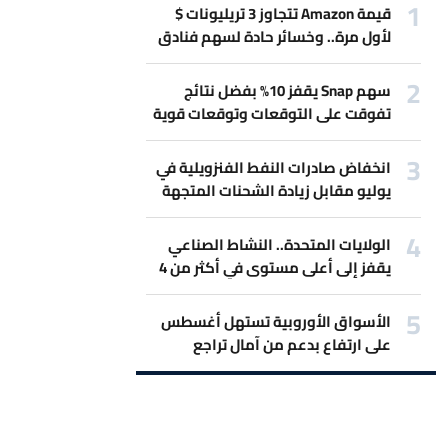
قيمة Amazon تتجاوز 3 تريليونات $
لأول مرة.. وخسائر حادة لسهم فنادق
Marriott بسبب حرب إيران
سهم Snap يقفز 10% بفضل نتائج
تفوقت على التوقعات وتوقعات قوية
للمبيعات.
انخفاض صادرات النفط الفنزويلية في
يوليو مقابل زيادة الشحنات المتجهة
لأميركا
الولايات المتحدة.. النشاط الصناعي
يقفز إلى أعلى مستوى في أكثر من 4
سنوات
الأسواق الأوروبية تستهل أغسطس
على ارتفاع بدعم من آمال تراجع
التصعيد بين أميركا وإيران