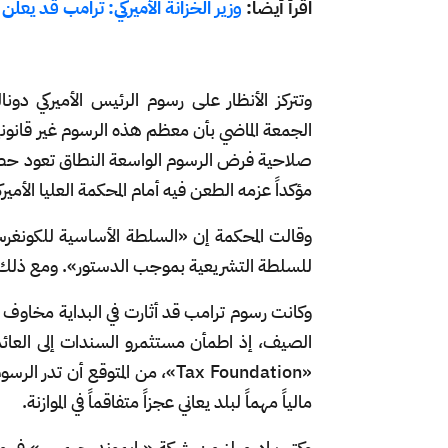
اقرأ أيضاً:
وزير الخزانة الأميركي: ترامب قد يع
وتتركز الأنظار على رسوم الرئيس الأميركي د
صلاحية فرض الرسوم الواسعة النطاق تعود حصراً
مؤكداً عزمه الطعن فيه أمام المحكمة العليا الأميرك
وقالت المحكمة إن «السلطة الأساسية للكو
للسلطة التشريعية بموجب الدستور». ومع ذلك، 
وكانت رسوم ترامب قد أثارت في البداية مخاوف من
الصيف، إذ اطمأن مستثمرو السندات إلى العائ
مالياً مهماً لبلد يعاني عجزاً متفاقماً في الموازنة.
وكتب إد ميلز من شركة «رايموند جيمس» في مذك