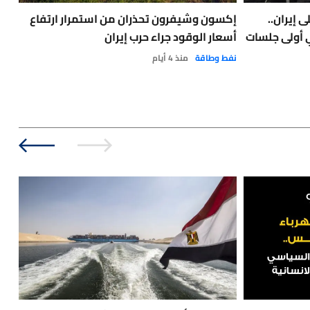
 إيران..
إكسون وشيفرون تحذران من استمرار ارتفاع
ي أولى جلسات
أسعار الوقود جراء حرب إيران
الج
نفط وطاقة
منذ 4 أيام
أخبا