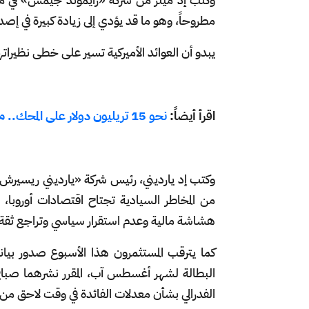
مطروحاً، وهو ما قد يؤدي إلى زيادة كبيرة في إصد
يبدو أن العوائد الأميركية تسير على خطى نظيراته
اقرأ أيضاً:
نحو 15 تريليون دولار على المحك.. ما المخاطر الاقتصادية بعد حكم "عدم قانونية" رسوم ترامب؟
وكتب إد يارديني، رئيس شركة «يارديني ريسيرش» 
من المخاطر السيادية تجتاح اقتصادات أوروبا، 
هشاشة مالية وعدم استقرار سياسي وتراجع ثق
كما يترقب المستثمرون هذا الأسبوع صدور بيانا
البطالة لشهر أغسطس آب، المقرر نشرهما صباح
الفدرالي بشأن معدلات الفائدة في وقت لاحق من ا