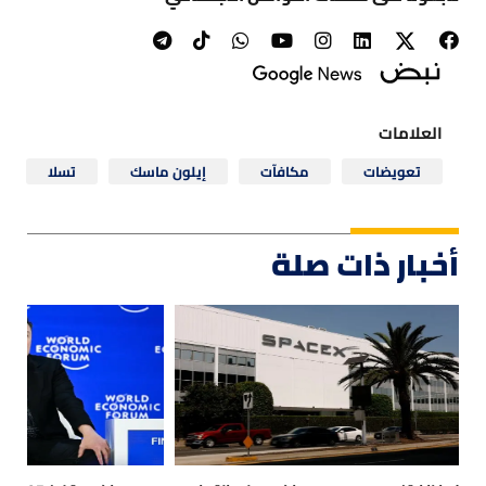
العلامات
تعويضات
مكافآت
إيلون ماسك
تسلا
أخبار ذات صلة