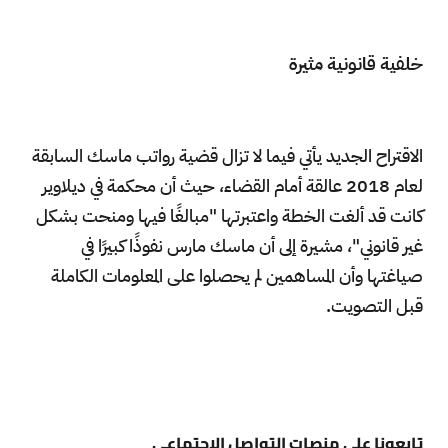
خلفية قانونية مثيرة
الاقتراح الجديد يأتي فيما لا تزال قضية رواتب ماسك السابقة
لعام 2018 عالقة أمام القضاء، حيث أن محكمة في ديلاوير
كانت قد ألغت الخطة واعتبرتها "مبالغًا فيها ومنحت بشكل
غير قانوني"، مشيرة إلى أن ماسك مارس نفوذًا كبيرًا في
صياغتها وأن المساهمين لم يحصلوا على المعلومات الكاملة
قبل التصويت.
تابعونا على منصات التواصل الاجتماعي