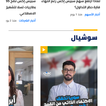
لماذا ارتفع سهم سبيس إكس رغم انتهاء
سبيس إ
فترة حظر التداول؟
بطاريات تسلا لتشغيل مراك
الاصطناعي
أخبار الأسهم
منذ 1 يوم
أخبار الشركات
منذ 2 يوم
سوشيال
01:14
01:33