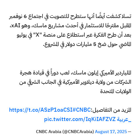
تسلا كشفت أيضًا أنها ستطرح للتصويت في اجتماع 6 نوفمبر
المقبل مقترحًا للاستثمار في أحدث مشاريع ماسك، وهو xAI،
بعد أن طرح الفكرة عبر استطلاع على منصة "X" في يوليو
الماضي حول ضخ 5 مليارات دولار في المشروع.
الملياردير الأميركي إيلون ماسك، لعب دوراً في قيادة هجرة
الشركات من ولاية ديلاوير الأميركية في الجانب الشرقي من
الولايات المتحدة
المزيد من التفاصيل:
#CNBC
https://t.co/ASzP1oaCSI
_عربية
pic.twitter.com/IqKiIAFZVZ
August 17, 2025
— CNBC Arabia (@CNBCArabia)