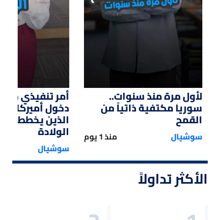
لأول مرة منذ سنوات..
أمر تنفيذي من ت
سوريا مكتفية ذاتياً من
دخول أميركا لل
القمح
الذين يخططون ل
الولادة
سوشيال
منذ 1 يوم
سوشيال
الأكثر تداولاً