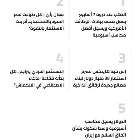
الذهب عند ذروة 7 أسابيع
مقال رأي | هل طوّعت قطر
بفعل ضعف بيانات الوظائف
النفوذ بالاستثمار... أم بنت
الأميركية ويسجل أفضل
الاستثمار بالنفوذ؟
مكاسب أسبوعية
إس كيه هاينكس تعتزم
المستثمر الفردي يتراجع.. هل
استثمار 38 مليار دولار لبناء
بدأت فقاعة الذكاء
مصانع جديدة لرقائق الذاكرة
الاصطناعي في الانكماش؟
الدولار يسجل مكاسب
أسبوعية وسط شكوك بشأن
اتفاق السلام مع إيران