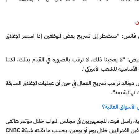
ن
ي فانس: "سنضطر إلى تسريح بعض الموظفين إذا استمر الإغلاق
 "لا يعجبنا ذلك. لا نرغب بالضرورة في القيام بذلك، لكننا
لأساسية للشعب الأميركي".
ونالد ترامب تسريح العمال في حين أن عمليات الإغلاق السابقة
 نهائية بعد".
الأسواق العالمية؟
انية، راسل فوت، للجمهوريين في مجلس النواب خلال مؤتمر هاتفي
أن إدارة ترامب ستُجري تخفيضات في أعداد الموظفين الفدراليين خلال يوم أو يومين، بحسب ما نقلته شبكة CNBC