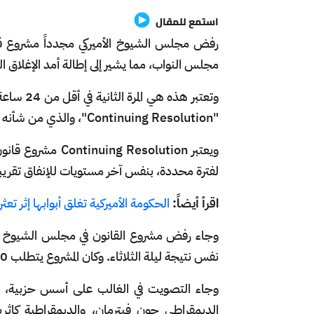
استمع للمقال
رفض مجلس الشيوخ الأميركي مجدداً مشروع قا
مجلس النواب، مما يشير إلى إطالة أمد الإغلاق ا
وتعتبر ه
"Continuing Resolution"، والذي من شأنه تمويل الحكومة حتى 21 نوفمبر/ تشرين الثاني.
ويعتبر esolution
لفترة محددة، بنفس آخر مستويات للإنفاق تقريباً،
اقرأ أيضاً:
الحكومة الأميركية تغلق أبوابها إثر تع
نفس نتيجة ليلة الثلاثاء. وكان المشروع يتطلب 60 صوتاً لإقراره.
وجاء التصويت في الغالب على أسس حزبية، ول
الديمقراطي جون فيترمان، والديمقراطية كاثر