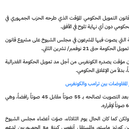
نون التمويل الحكومي المؤقت الذي طرحه الحزب الجمهوري في
لحكومي دون أي نهاية تلوح في الأفق.
ذه هي المرة الثانية في أقل من 24 ساعة التي يصوت فيها المشرعون في مجلس الشيوخ على مشروع قانون
Continuing R مشروع قانون مؤقت يصدره الكونغرس من أجل مد تمويل الحكومة الفدرالية
 بدلاً من الإغلاق الحكومي.
ثر المفاوضات بين ترامب والكونغرس
وجاء رفض مشروع القانون في مجلس الشيوخ بعد التصويت لصالحه بـ 55 صوتاً مقابل 45 صوتاً رافضاً، وهي
كن كما كان الحال يوم الثلاثاء، صوّت أعضاء مجلس الشيوخ
ين كورتيز ماستو، والمستقل أنغوس كينغ مع الجمهوريين لدعم