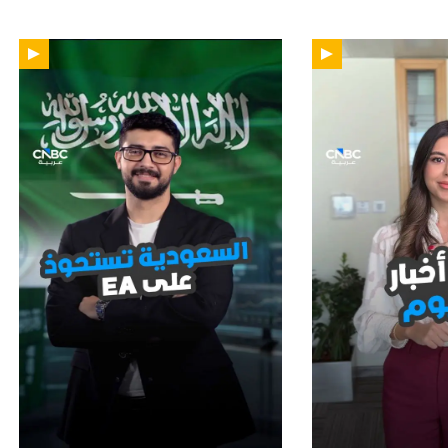
01:12
01: