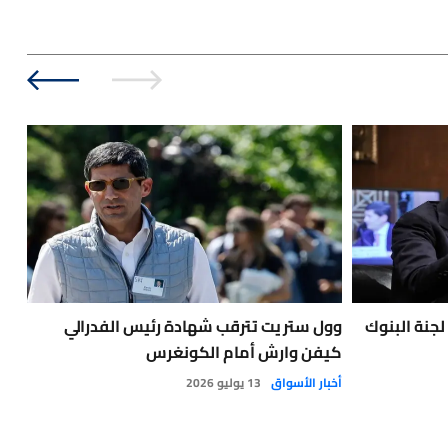
جنة البنوك
وول ستريت تترقب شهادة رئيس الفدرالي
الا
كيفن وارش أمام الكونغرس
الا
ال
أخبار الأسواق
13 يوليو 2026
الت