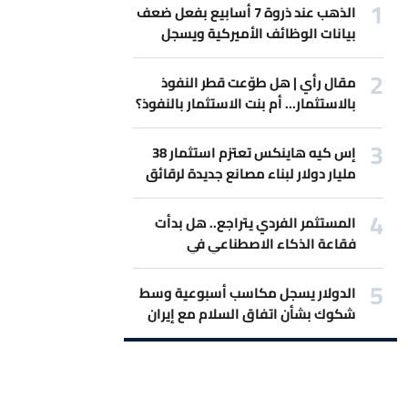
الذهب عند ذروة 7 أسابيع بفعل ضعف
بيانات الوظائف الأميركية ويسجل
أفضل مكاسب أسبوعية
مقال رأي | هل طوّعت قطر النفوذ
بالاستثمار... أم بنت الاستثمار بالنفوذ؟
إس كيه هاينكس تعتزم استثمار 38
مليار دولار لبناء مصانع جديدة لرقائق
الذاكرة
المستثمر الفردي يتراجع.. هل بدأت
فقاعة الذكاء الاصطناعي في
الانكماش؟
الدولار يسجل مكاسب أسبوعية وسط
شكوك بشأن اتفاق السلام مع إيران