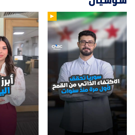
سوشيال
14
01:33