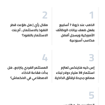
الذهب عند ذروة 7 أسابيع
مقال رأي | هل طوّعت قطر
بفعل ضعف بيانات الوظائف
النفوذ بالاستثمار... أم بنت
الأميركية ويسجل أفضل
الاستثمار بالنفوذ؟
مكاسب أسبوعية
إس كيه هاينكس تعتزم
المستثمر الفردي يتراجع.. هل
استثمار 38 مليار دولار لبناء
بدأت فقاعة الذكاء
مصانع جديدة لرقائق الذاكرة
الاصطناعي في الانكماش؟
الدولار يسجل مكاسب