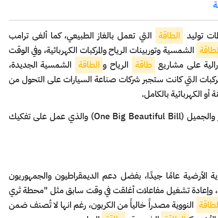
طات توليد
الطاقة
التي تعمل بالغاز الطبيعي، كما ألغى ترامب
لطاقة
الشمسية وتوربينات الرياح والمركبات الكهربائية، وفي الوقت
درالية على مشاريع
طاقة
الرياح و
الطاقة
الشمسية الجديدة،
 المركبات التي كانت ستجبر شركات صناعة السيارات على التحول من
 أو الكهربائية بالكامل.
يذكر أن إدارة ترامب أقرت القانون الواحد الكبير والجميل (One Big Beautiful Bill) والذي عمل على تفكيك
ية الأرضية عامًا جيدًا، بفضل دعم الديمقراطيون والجمهوريون
تشغيل، وإعادة تشغيل مفاعلات أغلقت في وقت سابق مثل "محطة ثري
لطاقة
النووية مصدراً خالياً من الكربون، رغم انها لا تُصنف ضمن