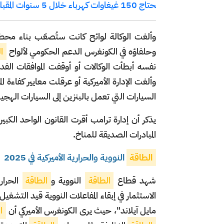
حتاج 150 غيغاوات كهرباء خلال 5 سنوات المقبلة
وألغت الوكالة لوائح كانت ستُصعّب بناء مح
وحلفاؤه في الكونغرس الدعم الحكومي لألواح
ا
نفسه أبطأت الوكالات أو أوقفت الموافقات الف
وألغت الإدارة الأميركية أو عرقلت معايير كفاءة
السيارات التي تعمل بالبنزين إلى السيارات الهجينة
المبادرات الصديقة للمناخ.
الطاقة
النووية والحرارية الأميركية في 2025
شهد قطاع
الطاقة
النووية و
الطاقة
الحرار
الاستثمار في إبقاء المفاعلات النووية قيد ال
مايل آيلاند"، حيث يرى الكونغرس الأميركي أن
ا