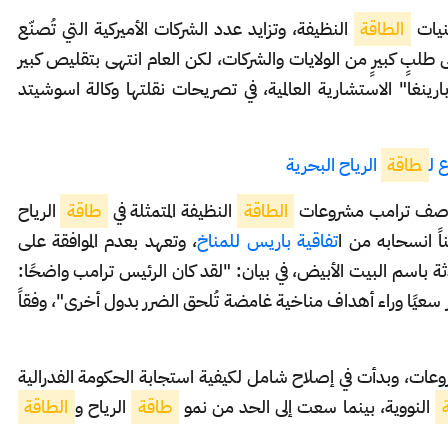
الطاقة
النظيفة، وتزايد عدد الشركات الأميركية التي تُصنّع
لى طلبٍ كبيرٍ من الولايات والشركات، لكن العام انتهى بتقليص كبير
نغا" الاستشارية العالمية، في تصريحات نقلتها وكالة اسوشيتد
 ل
طاقة
الرياح البحرية
 وصف ترامب مشروعات
الطاقة
النظيفة المتمثلة في
طاقة
الرياح
ً انسحابه من ا
تفاقية باريس للمناخ
، وتعهد بعدم الموافقة على
ة باسم البيت الأبيض، في بيان: "لقد كان الرئيس ترامب واضحًا:
 سعيًا وراء أهداف مناخية غامضة تُلحق الضرر بدول أخرى"، وفقاً
شروعات، وبدأت في إصلاح شامل لكيفية استجابة الحكومة الفدرالية
النووية، بينما سعت إلى الحد من نمو
طاقة
الرياح و
الطاقة