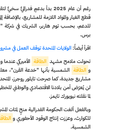
رغم أن عام 2025 بدأ بدعمٍ فدراليٍّ سخيٍّ لتقنيات
قطع الغيار والمواد اللازمة للمشاريع، بالإضافة إ
للدعم، بحسب توم هاربر، الشريك في شركة "باري
برس.
اقرأ أيضاً:
الولايات المتحدة توقف العمل في مشروع
تحولت ملامح مشهد
الطاقة
الأميركي عندما
و
الطاقة
الشمسية بأنها "خدعة القرن"، معلنا
مشاريع جديدة، كما صرحت تايلور روجرز، المتحدث
لن يُعرّض أمن بلادنا الاقتصادي والوطني للخطر
لما نقلته نيويورك تايمز.
وبالفعل ألغت الحكومة الفدرالية منحٍ لمئات الم
للكوارث، وعززت إنتاج الوقود الأحفوري و
الطاقة
الشمسية.