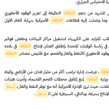
 الاحتباس الحراري.
ل المشهد من دعم
الطاقة
النظيفة إلى تعزيز الوقود الأحفوري
، وما وصلت إليه قطاعات
الطاقة
الأميركية بنهاية العام الأول
لب المتزايد على الكهرباء لتشغيل مراكز البيانات وخفض فواتير
في رئاسة الولايات المتحدة بإطلاق العنان لإنتاج
الطاقة
في بلاده
ود الأحفوري كالنفط والغاز والفحم، مع تقليص مصادر
الطاقة
طاقة
، عرضت إدارة ترامب أكثر من مليار فدان من الأراضي والمياه
وزارة
الطاقة
لمنع إغلاق محطات الفحم القديمة، وأُمرت هيئات
لات، حيث ترى الإدارة الأميركية أنه مع توفر النفط والغاز ب
أسعار
تاج بسرعة، وبالتالي، السيطرة على ال
أسعار
.