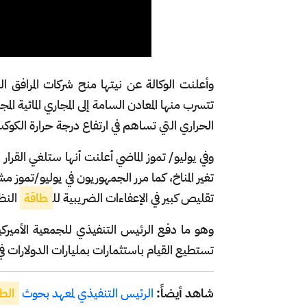
وأعلنت الوكالة عن نيتها منح شركات المرافق ا
تتسرب منها المعادن السامة إلى المجاري المائية ال
الحراري التي تساهم في ارتفاع درجة حرارة الكوك
وفي يوليو/ تموز الماضي أعلنت أنها ستلغي القرا
تغير المناخ، كما مرر الجمهوريون في يوليو/تموز
تقليص كبير في الإعفاءات الضريبية لل
طاقة
النظ
وهو ما دفع الرئيس التنفيذي للجمعية الأميركية
تستطيع القيام باستثمارات بمليارات الدولارات
شاهد أيضاً:
الرئيس التنفيذي لمعهد بحوث
الط