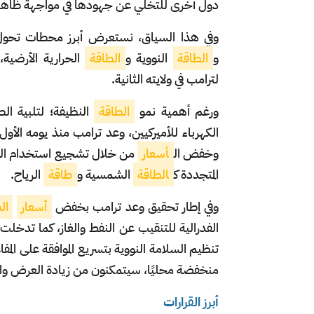
دول أخرى للتخلي عن جهودها في مواجهة ظاهرة
وفي هذا السياق، نستعرض أبرز محطات تحو
و
الطاقة
النووية و
الطاقة
الحرارية الأرضية
لترامب في ولايته الثانية.
ورغم أهمية نمو
الطاقة
النظيفة؛ لتلبية الط
الكهرباء للأميركيين، وعد ترامب منذ يومه الأول 
وخفض ال
أسعار
من خلال تشجيع استخدام الوق
المتجددة ك
الطاقة
الشمسية و
طاقة
الرياح.
وفي إطار تحقيق وعد ترامب بخفض
أسعار
ال
الفدرالية للتنقيب عن النفط والغاز، كما تدخلت 
تنظيم السلامة النووية بتسريع الموافقة على المفاع
منخفضة محليًا، سيتمكنون من زيادة العرض والإن
أبرز القرارات