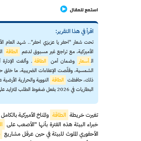
استمع للمقال
اقرأ في هذا التقرير:
تحت شعار "احفر يا عزيزي احفر".. شهد العام الأول
الأميركية، مع تراجع غير مسبوق لدعم
الطاقة
الن
ال
أسعار
وضمان أمن
الطاقة
. وألغت الإدارة 
الشمسية، وقلّصت الإعفاءات الضريبية، ما خلق ح
ذلك، حافظت
الطاقة
النووية والحرارية الأرضية
البطاريات في 2026 بفعل ضغوط الطلب المتزايد على الكهرباء.
تغيرت خريطة
الطاقة
والمناخ الأميركية بالكام
خبراء البيئة هذه الفترة بأنها "الأصعب على
ال
الأحفوري الملوث للبيئة في حين عرقل مشاريع
ط