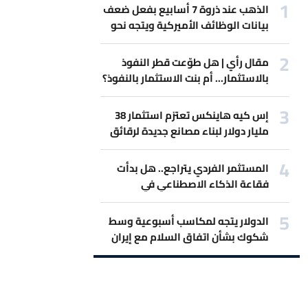
الذهب عند ذروة 7 أسابيع بفعل ضعف
بيانات الوظائف الأميركية ويتجه نحو
أفضل مكاسب أسبوعية
مقال رأي | هل طوّعت قطر النفوذ
بالاستثمار... أم بنت الاستثمار بالنفوذ؟
إس كيه هاينكس تعتزم استثمار 38
مليار دولار لبناء مصانع جديدة لرقائق
الذاكرة
المستثمر الفردي يتراجع.. هل بدأت
فقاعة الذكاء الاصطناعي في
الانكماش؟
الدولار يتجه لمكاسب أسبوعية وسط
شكوك بشأن اتفاق السلام مع إيران