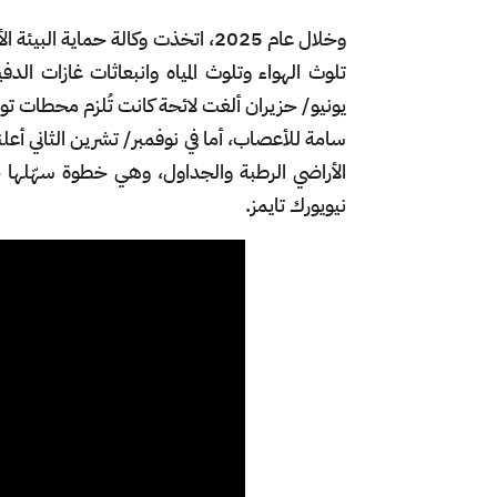
تلوث الهواء وتلوث المياه وانبعاثات غازات الدف
يونيو/ حزيران ألغت لائحة كانت تُلزم محطات تو
سامة للأعصاب، أما في نوفمبر/ تشرين الثاني أعل
الأراضي الرطبة والجداول، وهي خطوة سهّلها ح
نيويورك تايمز.