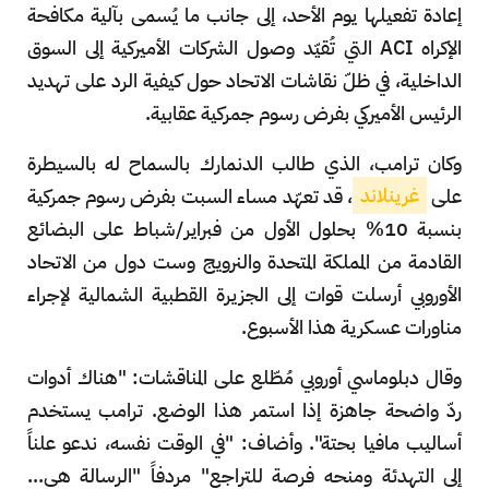
إعادة تفعيلها يوم الأحد، إلى جانب ما يُسمى بآلية مكافحة
الإكراه ACI التي تُقيّد وصول الشركات الأميركية إلى السوق
الداخلية، في ظلّ نقاشات الاتحاد حول كيفية الرد على تهديد
الرئيس الأميركي بفرض رسوم جمركية عقابية.
وكان ترامب، الذي طالب الدنمارك بالسماح له بالسيطرة
على
غرينلاند
، قد تعهّد مساء السبت بفرض رسوم جمركية
بنسبة 10% بحلول الأول من فبراير/شباط على البضائع
القادمة من المملكة المتحدة والنرويج وست دول من الاتحاد
الأوروبي أرسلت قوات إلى الجزيرة القطبية الشمالية لإجراء
مناورات عسكرية هذا الأسبوع.
وقال دبلوماسي أوروبي مُطّلع على المناقشات: "هناك أدوات
ردّ واضحة جاهزة إذا استمر هذا الوضع. ترامب يستخدم
أساليب مافيا بحتة". وأضاف: "في الوقت نفسه، ندعو علناً
إلى التهدئة ومنحه فرصة للتراجع" مردفاً "الرسالة هي...