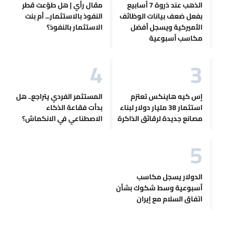
الذهب عند ذروة 7 أسابيع
مقال رأي | هل طوّعت قطر
بفعل ضعف بيانات الوظائف
النفوذ بالاستثمار... أم بنت
الأميركية ويسجل أفضل
الاستثمار بالنفوذ؟
مكاسب أسبوعية
إس كيه هاينكس تعتزم
المستثمر الفردي يتراجع.. هل
استثمار 38 مليار دولار لبناء
بدأت فقاعة الذكاء
مصانع جديدة لرقائق الذاكرة
الاصطناعي في الانكماش؟
الدولار يسجل مكاسب
أسبوعية وسط شكوك بشأن
اتفاق السلام مع إيران