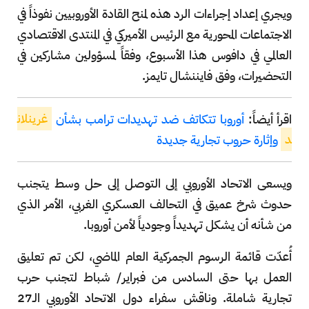
ويجري إعداد إجراءات الرد هذه لمنح القادة الأوروبيين نفوذاً في
الاجتماعات المحورية مع الرئيس الأميركي في المنتدى الاقتصادي
العالمي في دافوس هذا الأسبوع، وفقاً لمسؤولين مشاركين في
التحضيرات، وفق فايننشال تايمز.
اقرأ أيضاً:
أوروبا تتكاتف ضد تهديدات ترامب بشأن
غرينلان
د
وإثارة حروب تجارية جديدة
ويسعى الاتحاد الأوروبي إلى التوصل إلى حل وسط يتجنب
حدوث شرخ عميق في التحالف العسكري الغربي، الأمر الذي
من شأنه أن يشكل تهديداً وجودياً لأمن أوروبا.
أُعدّت قائمة الرسوم الجمركية العام الماضي، لكن تم تعليق
العمل بها حتى السادس من فبراير/ شباط لتجنب حرب
تجارية شاملة. وناقش سفراء دول الاتحاد الأوروبي الـ27