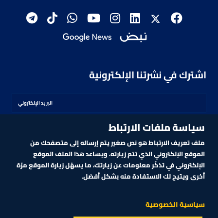
اشترك في نشرتنا الإلكترونية
سياسة ملفات الارتباط
اشترك
ملف تعريف الارتباط هو نص صغير يتم إرساله إلى متصفحك من
الموقع الإلكتروني الذي تتم زيارته. ويساعد هذا الملف الموقع
الإلكتروني في تذكّر معلومات عن زيارتك، ما يسهّل زيارة الموقع مرّة
أخرى ويتيح لك الاستفادة منه بشكل أفضل.
MARKET TECHNOLOGY POWERED BY ZAGTRADER
CNBCARABIA.COM. ALL RIGHTS RESERVED
2026
©
سياسية الخصوصية