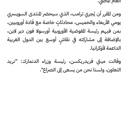
العام الماضي.
ومن المقرر أن يُجري ترامب، الذي سيحضر المنتدى السويسري
يومي الأربعاء والخميس، محادثاتٍ خاصة مع قادة أوروبيين،
بمن فيهم رئيسة المفوضية الأوروبية أورسولا فون دير لاين،
بالإضافة إلى مشاركته في نقاشٍ أوسع بين الدول الغربية
الداعمة لأوكرانيا.
وقالت ميتي فريدريكسن، رئيسة وزراء الدنمارك: "نريد
التعاون، ولسنا نحن من يسعى إلى الصراع".