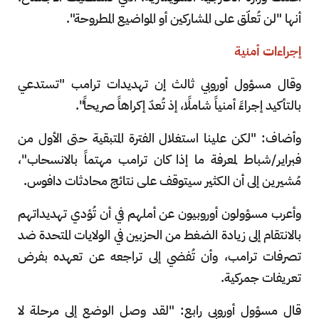
أنها "لن تُعلّق على المشاركين أو المواضيع المطروحة".
إجراءات أمنية
وقال مسؤول أوروبي ثالث إن تهديدات ترامب "تستدعي
بالتأكيد إجراءً أمنياً شاملًا، إذ تُعدّ إكراهاً صريحاً".
وأضاف: "لكن علينا استغلال الفترة المتبقية حتى الأول من
فبراير/شباط لمعرفة ما إذا كان ترامب مهتماً بالانسحاب"،
مُشيرين إلى أن الكثير سيتوقف على نتائج محادثات دافوس.
وأعرب مسؤولون أوروبيون عن أملهم في أن تُؤدي تهديداتهم
بالانتقام إلى زيادة الضغط من الحزبين في الولايات المتحدة ضد
تصرفات ترامب، وأن تُفضي إلى تراجعه عن تعهده بفرض
تعريفات جمركية.
قال مسؤول أوروبي رابع: "لقد وصل الوضع إلى مرحلة لا