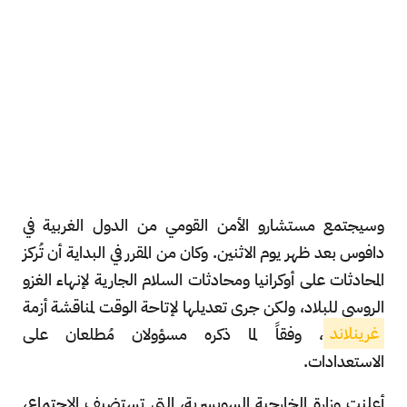
وسيجتمع مستشارو الأمن القومي من الدول الغربية في
دافوس بعد ظهر يوم الاثنين. وكان من المقرر في البداية أن تُركز
المحادثات على أوكرانيا ومحادثات السلام الجارية لإنهاء الغزو
الروسي للبلاد، ولكن جرى تعديلها لإتاحة الوقت لمناقشة أزمة
غرينلاند
، وفقاً لما ذكره مسؤولان مُطلعان على
الاستعدادات.
أعلنت وزارة الخارجية السويسرية، التي تستضيف الاجتماع،