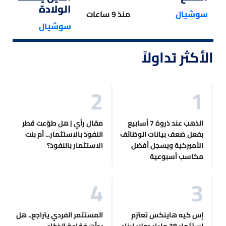
الولادة
سوشيال
منذ 9 ساعات
سوشيال
الأكثر تداولاً
الذهب عند ذروة 7 أسابيع
مقال رأي | هل طوّعت قطر
بفعل ضعف بيانات الوظائف
النفوذ بالاستثمار... أم بنت
الأميركية ويسجل أفضل
الاستثمار بالنفوذ؟
مكاسب أسبوعية
إس كيه هاينكس تعتزم
المستثمر الفردي يتراجع.. هل
استثمار 38 مليار دولار لبناء
بدأت فقاعة الذكاء