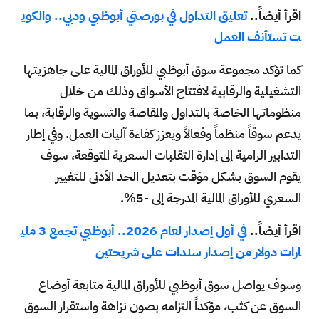
اقرأ أيضاً..
تعليق التداول في بورصتي أبوظبي ودبي.. والكوي
ت تستأنف العمل
كما تؤكد مجموعة سوق أبوظبي للأوراق المالية على جاهزيتها
التشغيلية والرقابية لافتتاح الأسواق وذلك من خلال
منظوماتها الخاصة بالتداول والمقاصة والتسوية والرقابة، بما
يدعم سوقاً منظماً وفعالاً ويعزز كفاءة آليات العمل. وفي إطار
التدابير الرامية إلى إدارة التقلبات السعرية المتوقعة، سوف
يقوم السوق بشكل مؤقت بتعديل الحد الأدنى للتغيير
السعري للأوراق المالية المدرجة إلى -5%.
اقرأ أيضاً..
في أول إصدار لعام 2026.. أبوظبي تجمع 3 ملي
ارات دولار من إصدار سندات على شريحتين
وسوف يواصل سوق أبوظبي للأوراق المالية متابعة أوضاع
السوق عن كثب، مؤكداً التزامه بصون نزاهة واستقرار السوق