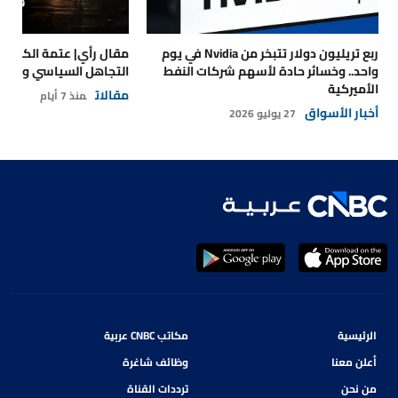
ربع تريليون دولار تتبخر من Nvidia في يوم
مقال رأي| عتمة الكهرباء
واحد.. وخسائر حادة لأسهم شركات النفط
التجاهل السياسي والتداع
الأميركية
مقالات
منذ 7 أيام
أخبار الأسواق
27 يوليو 2026
الرئيسية
مكاتب CNBC عربية
أعلن معنا
وظائف شاغرة
من نحن
ترددات القناة