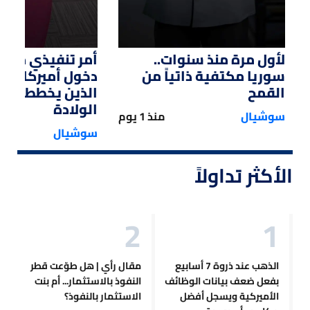
لأول مرة منذ سنوات..
أمر تنفيذي من ت
سوريا مكتفية ذاتياً من
دخول أميركا لل
القمح
الذين يخططون ل
الولادة
سوشيال
منذ 1 يوم
سوشيال
الأكثر تداولاً
الذهب عند ذروة 7 أسابيع
مقال رأي | هل طوّعت قطر
بفعل ضعف بيانات الوظائف
النفوذ بالاستثمار... أم بنت
الأميركية ويسجل أفضل
الاستثمار بالنفوذ؟