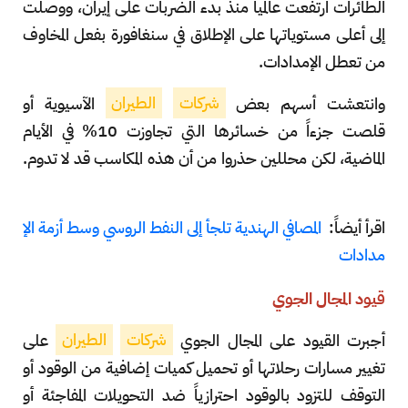
الطائرات ارتفعت عالمياً منذ بدء الضربات على إيران، ووصلت
إلى أعلى مستوياتها على الإطلاق في سنغافورة بفعل المخاوف
من تعطل الإمدادات.
وانتعشت أسهم بعض
شركات
الطيران
الآسيوية أو
قلصت جزءاً من خسائرها التي تجاوزت 10% في الأيام
الماضية، لكن محللين حذروا من أن هذه المكاسب قد لا تدوم.
اقرأ أيضاً:
المصافي الهندية تلجأ إلى النفط الروسي وسط أزمة الإ
مدادات
قيود المجال الجوي
أجبرت القيود على المجال الجوي
شركات
الطيران
على
تغيير مسارات رحلاتها أو تحميل كميات إضافية من الوقود أو
التوقف للتزود بالوقود احترازياً ضد التحويلات المفاجئة أو