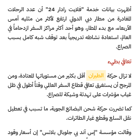
أظهرت بيانات خدمة "فلايت رادار 24" أن عدد الرحلات
المغادرة من مطار دبي الدولي ارتفع لأكثر من مثليه أمس
الأربعاء، مع بدء المطار، وهو أحد أكثر مراكز السفر ازدحاماً في
العالم، استعادة نشاطه تدريجياً بعد توقف شبه كامل بسبب
الصراع.
تعافي بطيء
لا تزال حركة
الطيران
أقل بكثير من مستوياتها المعتادة، ومن
المرجح أن يستغرق تعافي قطاع السفر العالمي وقتاً أطول في ظل
غياب مؤشرات على تهدئة وشيكة للصراع.
كما تضررت حركة شحن البضائع الجوية، ما تسبب في تعطيل
نقل السلع وقطع غيار الطائرات.
وقالت مؤسسة "إس آند بي جلوبال بلاتس" إن أسعار وقود