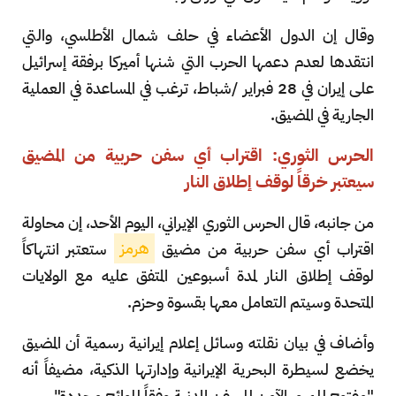
وقال إن ⁠الدول الأعضاء في حلف شمال الأطلسي، والتي
انتقدها لعدم دعمها الحرب التي شنها أميركا برفقة إسرائيل
على إيران في ​28 فبراير /شباط، ترغب في المساعدة في العملية
الجارية في المضيق.
الحرس الثوري: اقتراب أي سفن حربية من المضيق
سيعتبر خرقاً لوقف إطلاق النار
من جانبه، قال الحرس الثوري الإيراني، اليوم الأحد، إن محاولة
اقتراب ⁠أي سفن ‌حربية ⁠من مضيق
هرمز
ستعتبر انتهاكاً
لوقف ​إطلاق النار ⁠لمدة ​أسبوعين ​المتفق ‌عليه مع الولايات
⁠المتحدة ​وسيتم التعامل معها ⁠بقسوة وحزم.
وأضاف ​في ​بيان نقلته ⁠وسائل ​إعلام إيرانية رسمية أن المضيق
يخضع لسيطرة البحرية الإيرانية ​وإدارتها ​الذكية، مضيفاً أنه
"مفتوح للمرور الآمن للسفن ​المدنية وفقاً للوائح ‌محددة".