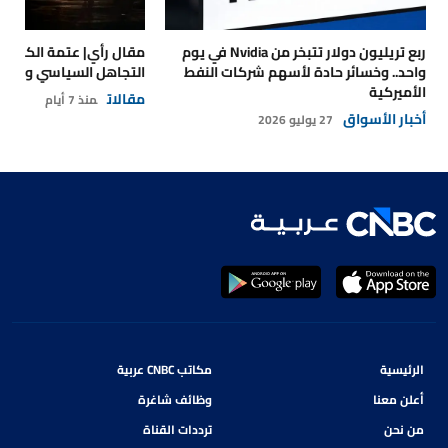
ربع تريليون دولار تتبخر من Nvidia في يوم
مقال رأي| عتمة الكهرباء
واحد.. وخسائر حادة لأسهم شركات النفط
التجاهل السياسي والتداع
الأميركية
مقالات
منذ 7 أيام
أخبار الأسواق
27 يوليو 2026
الرئيسية
مكاتب CNBC عربية
أعلن معنا
وظائف شاغرة
من نحن
ترددات القناة