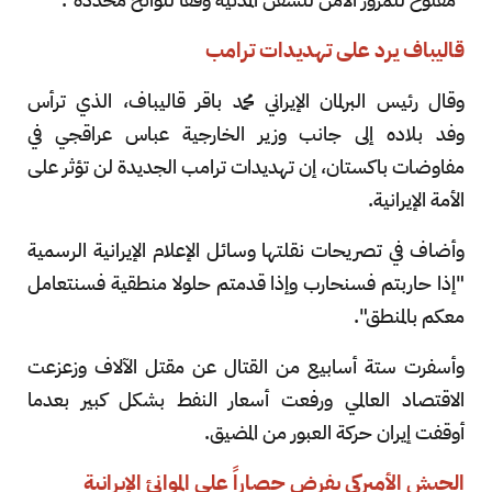
قاليباف يرد على تهديدات ترامب
وقال رئيس البرلمان الإيراني محمد باقر قاليباف، الذي ترأس
وفد بلاده إلى جانب وزير الخارجية ⁠عباس عراقجي في
مفاوضات باكستان، إن تهديدات ترامب الجديدة لن تؤثر على
الأمة الإيرانية.
وأضاف في تصريحات نقلتها وسائل الإعلام الإيرانية الرسمية
"إذا حاربتم فسنحارب وإذا قدمتم حلولا منطقية فسنتعامل
معكم بالمنطق".
وأسفرت ستة أسابيع من القتال عن مقتل الآلاف وزعزعت
الاقتصاد العالمي ورفعت أسعار النفط بشكل كبير بعدما
أوقفت إيران حركة العبور من المضيق.
الجيش الأميركي يفرض حصاراً على الموانئ الإيرانية