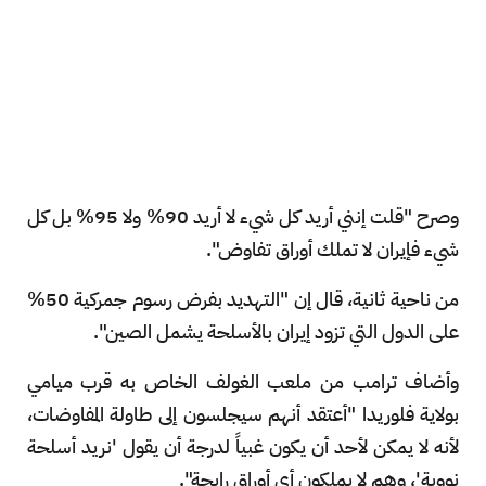
وصرح "قلت إنني أريد كل شيء لا أريد 90% ولا 95% بل كل
شيء فإيران لا تملك أوراق تفاوض".
من ناحية ثانية، قال إن "التهديد بفرض رسوم جمركية 50%
على الدول التي تزود إيران بالأسلحة يشمل الصين".
وأضاف ⁠ترامب من ملعب الغولف الخاص ​به قرب ميامي
بولاية فلوريدا "أعتقد أنهم سيجلسون إلى ​طاولة المفاوضات،
لأنه لا يمكن لأحد أن يكون غبياً لدرجة أن يقول 'نريد أسلحة
نووية'، ‌وهم لا يملكون أي أوراق رابحة".