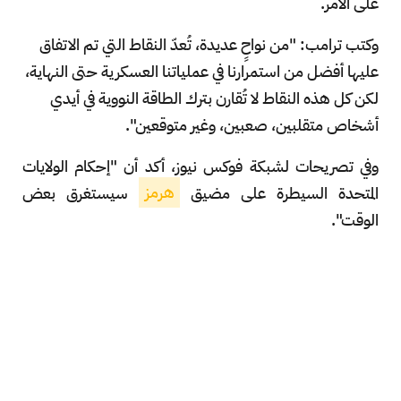
على الأمر.
وكتب ترامب: "من نواحٍ عديدة، تُعدّ النقاط التي تم الاتفاق
عليها أفضل من استمرارنا في عملياتنا العسكرية حتى النهاية،
لكن كل هذه النقاط لا تُقارن بترك الطاقة النووية في أيدي
أشخاص متقلبين، صعبين، وغير متوقعين".
وفي تصريحات لشبكة فوكس نيوز، أكد أن "إحكام الولايات
المتحدة ⁠السيطرة ​على ​مضيق ⁠
هرمز
​سيستغرق بعض
الوقت".