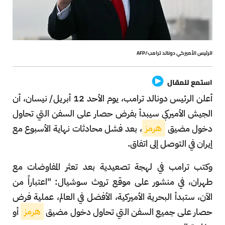
الرئيس الأميركي دونالد ترامب/AFP
استمع للمقال
أعلن الرئيس دونالد ترامب، يوم الأحد 12 أبريل/ نيسان، أن
الجيش الأميركي سيبدأ بفرض حصار على السفن التي تحاول
دخول مضيق
هرمز
، بعد فشل محادثات نهاية الأسبوع مع
إيران في التوصل إلى اتفاق.
وكتب ترامب في لهجة تصعيدية بعد تعثر المفاوضات مع
طهران، في منشور على موقع تروث سوشيال: "اعتباراً من
الآن، ستبدأ البحرية الأميركية، الأفضل في العالم، عملية فرض
حصار على جميع السفن التي تحاول دخول مضيق
هرمز
أو