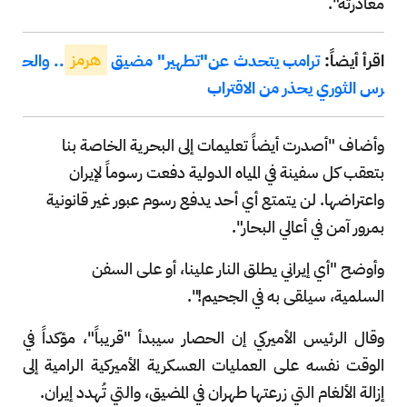
مغادرته".
اقرأ أيضاً:
ترامب يتحدث عن"تطهير" مضيق
هرمز
.. والح
رس الثوري يحذر من الاقتراب
وأضاف "أصدرت أيضاً تعليمات إلى البحرية الخاصة بنا
بتعقب كل سفينة في المياه الدولية دفعت رسوماً لإيران
واعتراضها. لن يتمتع ⁠أي أحد يدفع ‌رسوم عبور غير قانونية
بمرور آمن في أعالي البحار".
وأوضح "أي إيراني يطلق النار علينا، أو على السفن
السلمية، سيلقى به في الجحيم!".
وقال الرئيس الأميركي إن الحصار سيبدأ "قريباً"، مؤكداً في
الوقت نفسه على العمليات العسكرية الأميركية الرامية إلى
إزالة الألغام التي زرعتها طهران في المضيق، والتي تُهدد إيران.