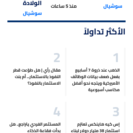
الولادة
سوشيال
منذ 5 ساعات
سوشيال
الأكثر تداولاً
الذهب عند ذروة 7 أسابيع
مقال رأي | هل طوّعت قطر
بفعل ضعف بيانات الوظائف
النفوذ بالاستثمار... أم بنت
الأميركية ويتجه نحو أفضل
الاستثمار بالنفوذ؟
مكاسب أسبوعية
إس كيه هاينكس تعتزم
المستثمر الفردي يتراجع.. هل
استثمار 38 مليار دولار لبناء
بدأت فقاعة الذكاء