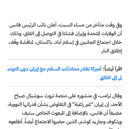
وفي وقت متأخر من مساء السبت، أعلن نائب الرئيس فانس
أن الولايات المتحدة وإيران فشلتا في التوصل إلى اتفاق، وذلك
خلال اجتماع الجانبين في إسلام آباد، باكستان، لمناقشة وقف
إطلاق النار.
اقرأ أيضاً:
أميركا تغادر محادثات السلام مع إيران دون التوص
ل إلى اتفاق
وقال ترامب، في منشوره على منصة تروث سوشيال صباح
الأحد، إن إيران "غير راغبة" في التفاوض بشأن قدراتها النووية،
مضيفاً أن فانس، بالإضافة إلى المبعوث الخاص ستيف
ويتكوف وجاريد كوشنر، الذين حضروا الاجتماع أيضاً، أطلعوه