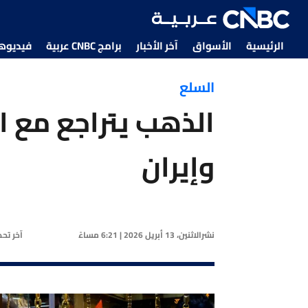
الرئيسية
الأسواق
آخر الأخبار
برامج CNBC عربية
فيديوهات CNBC
السلع
الذهب يتراجع مع ار
وإيران
نشر
الاثنين، 13 أبريل 2026 | 6:21 مساءً
آخر تح