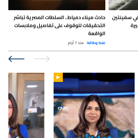
في سفينتين
حادث ميناء دمياط.. السلطات المصرية تباشر
🔴
يرة
التحقيقات للوقوف على تفاصيل وملابسات
طفي
الواقعة
أخبا
نفط وطاقة
منذ 7 أيام