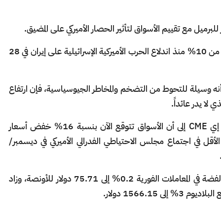
وانخفض سعر الذهب في المعاملات الفورية بأكثر من ​10% منذ اندلاع الحرب الأميركية الإسرائيلية على إيران ⁠في ​28
نه وسيلة للتحوط من التضخم والمخاطر الجيوسياسية، فإن ارتفاع
 لا يدر عائداً.
وتشير أداة فيد ووتش التابعة لمجموعة سي إم إي CME إلى أن الأسواق تتوقع الآن بنسبة 16% ​خفض أسعار
ر 25 نقطة أساس على الأقل في اجتماع مجلس الاحتياطي الفدرالي الأميركي في ديسمبر/
وبالنسبة ​للمعادن النفيسة الأخرى، انخفضت الفضة في المعاملات الفورية 0.2% إلى 75.71 دولار للأونصة، ‌وزاد