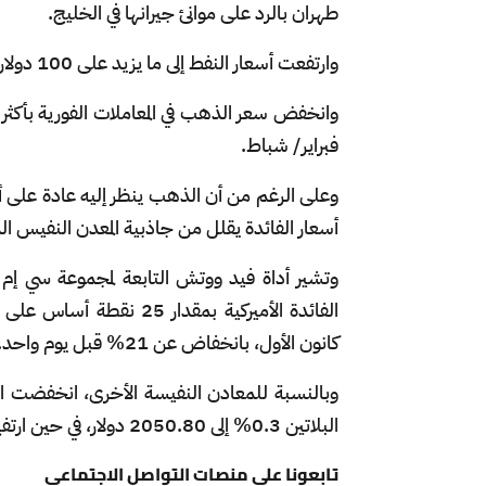
طهران بالرد ​على موانئ جيرانها في الخليج.
وارتفعت أسعار النفط إلى ما يزيد على 100 دولار للبرميل مع تقييم ⁠الأسواق لتأثير الحصار ​الأميركي على المضيق.
فبراير/ شباط.
وعلى الرغم من أن الذهب ينظر إليه عادة على أ
أسعار الفائدة يقلل من جاذبية المعدن النفيس الذي
الفائدة ​الأميركية بمقدا
كانون الأول، بانخفاض عن 21% قبل يوم واحد.
البلاتين 0.3% إلى 2050.80 دولار، في حين ارتفع البلاديوم 3% إلى 1566.15 دولار.
تابعونا على منصات التواصل الاجتماعي