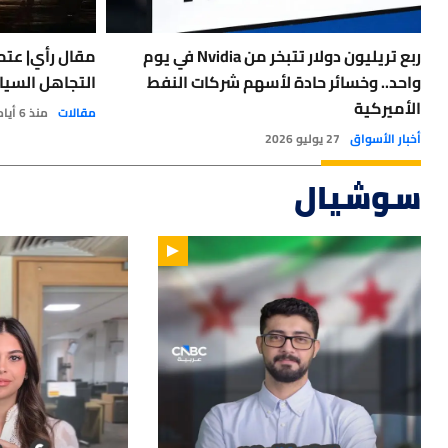
ربع تريليون دولار تتبخر من Nvidia في يوم
مقال رأي| عتمة
واحد.. وخسائر حادة لأسهم شركات النفط
التجاهل السيا
الأميركية
مقالات
منذ 6 أيام
أخبار الأسواق
27 يوليو 2026
سوشيال