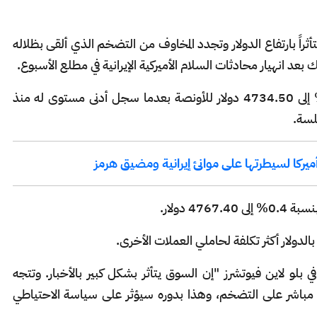
ن 13 أبريل/ نيسان، متأثراً بارتفاع الدولار وتجدد المخاوف من التضخم ⁠الذي ألقى بظلاله
د انهيار محادثات السلام الأميركية الإيرانية في مطلع الأسبوع.
ونزل الذهب في المعاملات الفورية بنسبة 0.3% إلى 4734.50 دولار للأونصة بعدما سجل أدنى مستوى له منذ
لسة.
 ‌دولار.
الدولار ⁠أكثر تكلفة لحاملي العملات الأخرى.
 بلو لاين فيوتشرز "إن السوق يتأثر بشكل كبير بالأخبار. وتتجه
ل مباشر ​على التضخم، وهذا ⁠بدوره سيؤثر ​على سياسة الاحتياطي