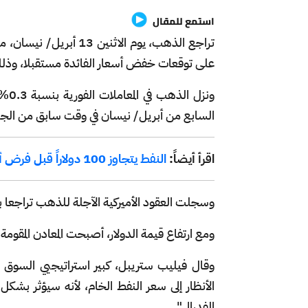
استمع للمقال
تراجع الذهب، يوم الاثني
على توقعات خفض أسعار الفائدة مستقبلا، وذلك بع
السابع من أبريل/ نيسان في وقت سابق من الج
اقرأ أيضاً:
النفط يتجاوز 100 دولاراً قبل فرض أميركا لسيطرتها على موانئ إيرانية ومضيق هرمز
وسجلت العقود الأميركية الآجلة للذهب تراجعا بنسبة 0.4% إلى 4767.40
ومع ارتفاع قيمة الدولار، أصبحت المعادن المقومة ب
وقال فيليب ستريبل، كبير استراتيجيي السوق في
الأنظار إلى سعر النفط الخام، لأنه سيؤثر بشك
الفدرالي".