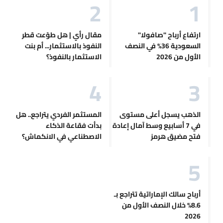
ارتفاع أرباح "صافولا"
مقال رأي | هل طوّعت قطر
السعودية 36% في النصف
النفوذ بالاستثمار... أم بنت
الأول من 2026
الاستثمار بالنفوذ؟
الذهب يسجل أعلى مستوى
المستثمر الفردي يتراجع.. هل
في 7 أسابيع وسط آمال إعادة
بدأت فقاعة الذكاء
فتح مضيق هرمز
الاصطناعي في الانكماش؟
أرباح سالك الإماراتية تتراجع بـ
8.6% خلال النصف الأول من
2026