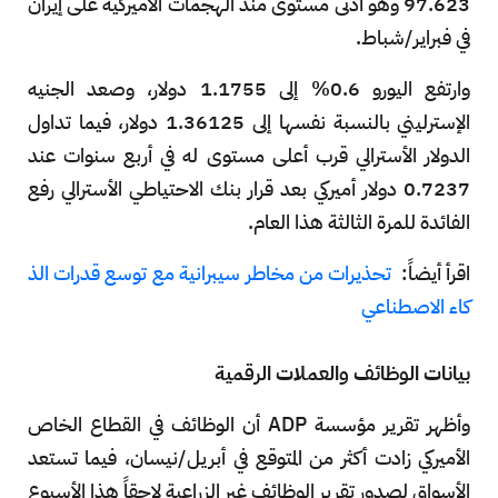
97.623 وهو أدنى مستوى منذ الهجمات الأميركية على إيران
في فبراير/شباط.
وارتفع اليورو 0.6% إلى 1.1755 دولار، وصعد الجنيه
الإسترليني بالنسبة نفسها إلى 1.36125 دولار، فيما تداول
الدولار الأسترالي قرب أعلى مستوى له في أربع سنوات عند
0.7237 دولار أميركي بعد قرار بنك الاحتياطي الأسترالي رفع
الفائدة للمرة الثالثة هذا العام.
اقرأ أيضاً:
تحذيرات من مخاطر سيبرانية مع توسع قدرات الذ
كاء الاصطناعي
بيانات الوظائف والعملات الرقمية
وأظهر تقرير مؤسسة ADP أن الوظائف في القطاع الخاص
الأميركي زادت أكثر من المتوقع في أبريل/نيسان، فيما تستعد
الأسواق لصدور تقرير الوظائف غير الزراعية لاحقاً هذا الأسبوع