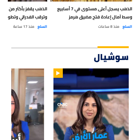
الذهب يسجل أعلى مستوى في 7 أسابيع
الذه
وسط آمال إعادة فتح مضيق هرمز
وترقب الفدرالي وتطورات 
السلع
منذ 8 ساعات
السلع
منذ 17 ساعة
سوشيال
01:15
01:47