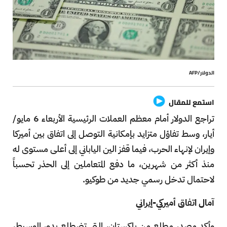
الدولار/AFP
استمع للمقال
تراجع الدولار أمام معظم العملات الرئيسية الأربعاء 6 مايو/
أيار، وسط تفاؤل متزايد بإمكانية التوصل إلى اتفاق بين أميركا
وإيران لإنهاء الحرب، فيما قفز الين الياباني إلى أعلى مستوى له
منذ أكثر من شهرين، ما دفع المتعاملين إلى الحذر تحسباً
لاحتمال تدخل رسمي جديد من طوكيو.
آمال اتفاق أميركي-إيراني
وأكد مصدر مطلع من باكستان، التي تضطلع بدور الوسيط،