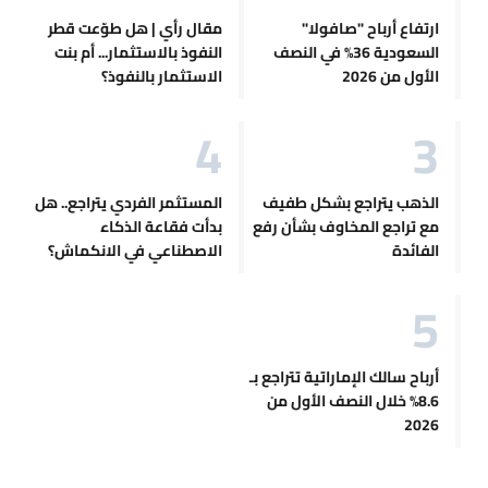
ارتفاع أرباح "صافولا"
مقال رأي | هل طوّعت قطر
السعودية 36% في النصف
النفوذ بالاستثمار... أم بنت
الأول من 2026
الاستثمار بالنفوذ؟
الذهب يتراجع بشكل طفيف
المستثمر الفردي يتراجع.. هل
مع تراجع المخاوف بشأن رفع
بدأت فقاعة الذكاء
الفائدة
الاصطناعي في الانكماش؟
أرباح سالك الإماراتية تتراجع بـ
8.6% خلال النصف الأول من
2026