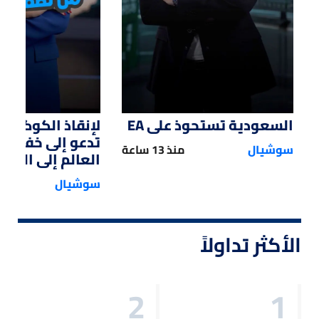
السعودية تستحوذ على EA
لإنقاذ الكوكب.. 
تدعو إلى خفض 
سوشيال
منذ 13 ساعة
العالم إلى النصف
سوشيال
الأكثر تداولاً