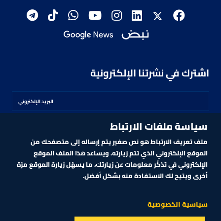
اشترك في نشرتنا الإلكترونية
سياسة ملفات الارتباط
اشترك
ملف تعريف الارتباط هو نص صغير يتم إرساله إلى متصفحك من
الموقع الإلكتروني الذي تتم زيارته. ويساعد هذا الملف الموقع
الإلكتروني في تذكّر معلومات عن زيارتك، ما يسهّل زيارة الموقع مرّة
أخرى ويتيح لك الاستفادة منه بشكل أفضل.
MARKET TECHNOLOGY POWERED BY ZAGTRADER
CNBCARABIA.COM. ALL RIGHTS RESERVED
2026
©
سياسية الخصوصية