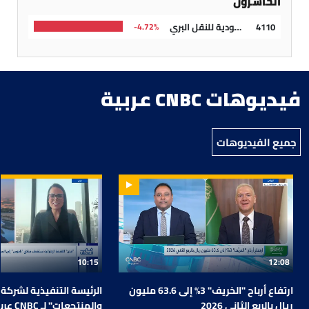
الخاسرون
4110
الشركة السعودية للنقل البري
4.72%-
فيديوهات CNBC عربية
جميع الفيديوهات
10:15
12:08
ارتفاع أرباح "الخريف" 3% إلى 63.6 مليون
الرئيسة التنفيذية لشركة
ريال بالربع الثاني 2026
والمنتج