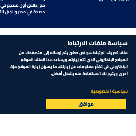
مع إطلاق أول منتجع في 
جديدة في مصر والجبل ال
سياسة ملفات الارتباط
سوشيال
ملف تعريف الارتباط هو نص صغير يتم إرساله إلى متصفحك من
الموقع الإلكتروني الذي تتم زيارته. ويساعد هذا الملف الموقع
الإلكتروني في تذكّر معلومات عن زيارتك، ما يسهّل زيارة الموقع مرّة
أخرى ويتيح لك الاستفادة منه بشكل أفضل.
سياسية الخصوصية
موافق
البث المباشر
الأسواق
القائمة
:14
01:00