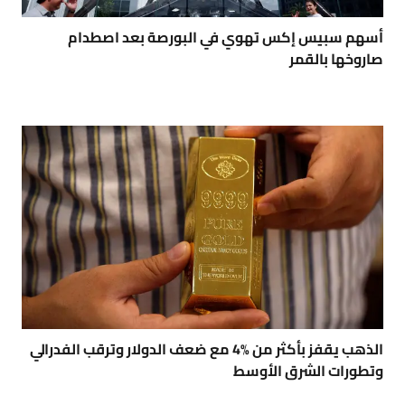
أسهم سبيس إكس تهوي في البورصة بعد اصطدام
صاروخها بالقمر
الذهب يقفز بأكثر من %4 مع ضعف الدولار وترقب الفدرالي
وتطورات الشرق الأوسط