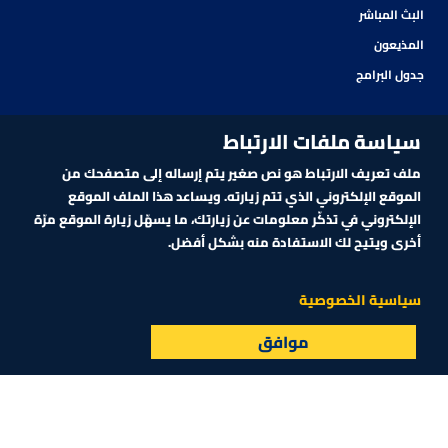
البث المباشر
المذيعون
جدول البرامج
سياسة ملفات الارتباط
ملف تعريف الارتباط هو نص صغير يتم إرساله إلى متصفحك من
الموقع الإلكتروني الذي تتم زيارته. ويساعد هذا الملف الموقع
الإلكتروني في تذكّر معلومات عن زيارتك، ما يسهّل زيارة الموقع مرّة
أخرى ويتيح لك الاستفادة منه بشكل أفضل.
اشترك في نشرتنا الإلكترونية
سياسية الخصوصية
ين الضغط الضريبي والتحديات الأمنية.. ما مصير العملات الرقمية في ع
موافق
البث المباشر
الأسواق
القائمة
اشترك