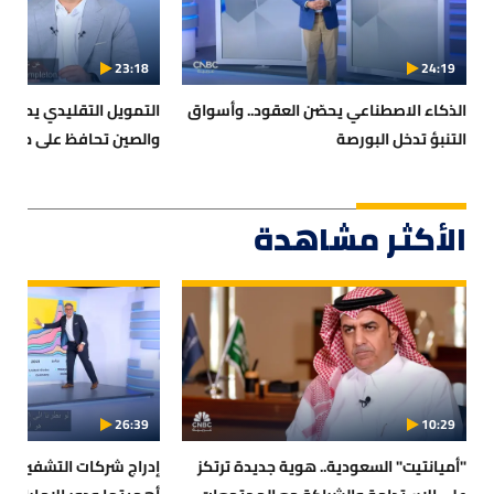
23:18
24:19
الذكاء الاصطناعي يحصّن العقود.. وأسواق
التمويل التقليدي يمدّ يده
التنبؤ تدخل البورصة
والصين تحافظ على موقف
الأكثر مشاهدة
26:39
10:29
"أميانتيت" السعودية.. هوية جديدة ترتكز
إدراج شركات التشفير في 