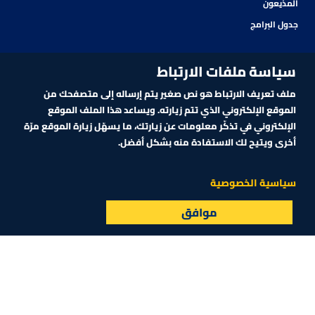
المذيعون
جدول البرامج
سياسة ملفات الارتباط
ملف تعريف الارتباط هو نص صغير يتم إرساله إلى متصفحك من
الموقع الإلكتروني الذي تتم زيارته. ويساعد هذا الملف الموقع
الإلكتروني في تذكّر معلومات عن زيارتك، ما يسهّل زيارة الموقع مرّة
أخرى ويتيح لك الاستفادة منه بشكل أفضل.
اشترك في نشرتنا الإلكترونية
سياسية الخصوصية
موافق
البث المباشر
الأسواق
القائمة
اشترك