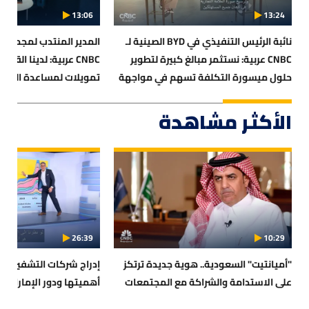
13:06
13:24
نائبة الرئيس التنفيذي في BYD الصينية لـ
المدير المنتدب لمجموعة ا
CNBC عربية: نستثمر مبالغ كبيرة لتطوير
CNBC عربية: لدينا القدر
حلول ميسورة التكلفة تسهم في مواجهة
التغير المناخي
الأكثر مشاهدة
طال أمد الحرب
26:39
10:29
"أميانتيت" السعودية.. هوية جديدة ترتكز
إدراج شركات التشفير في 
على الاستدامة والشراكة مع المجتمعات
أهميتها ودور الإمارات ب