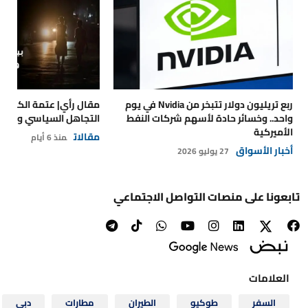
ربع تريليون دولار تتبخر من Nvidia في يوم
مقال رأي| عتمة الكهرباء
واحد.. وخسائر حادة لأسهم شركات النفط
التجاهل السياسي والتداع
الأميركية
مقالات
منذ 6 أيام
أخبار الأسواق
27 يوليو 2026
تابعونا على منصات التواصل الاجتماعي
العلامات
السفر
طوكيو
الطيران
مطارات
دبي