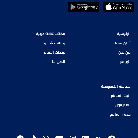
الرئيسية
مكاتب CNBC عربية
أعلن معنا
وظائف شاغرة
من نحن
ترددات القناة
البرامج
اتصل بنا
سياسة الخصوصية
البث المباشر
المذيعون
جدول البرامج