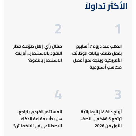
الأكثر تداولاً
الذهب عند ذروة 7 أسابيع
مقال رأي | هل طوّعت قطر
بفعل ضعف بيانات الوظائف
النفوذ بالاستثمار... أم بنت
الأميركية ويتجه نحو أفضل
الاستثمار بالنفوذ؟
مكاسب أسبوعية
أرباح دانة غاز الإماراتية
المستثمر الفردي يتراجع..
ترتفع 46.5% في النصف
هل بدأت فقاعة الذكاء
الأول من 2026
الاصطناعي في الانكماش؟