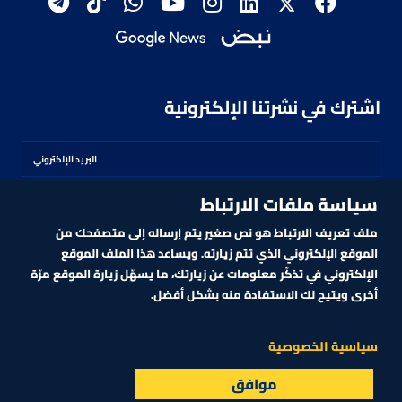
اشترك في نشرتنا الإلكترونية
سياسة ملفات الارتباط
اشترك
ملف تعريف الارتباط هو نص صغير يتم إرساله إلى متصفحك من
الموقع الإلكتروني الذي تتم زيارته. ويساعد هذا الملف الموقع
الإلكتروني في تذكّر معلومات عن زيارتك، ما يسهّل زيارة الموقع مرّة
أخرى ويتيح لك الاستفادة منه بشكل أفضل.
MARKET TECHNOLOGY POWERED BY ZAGTRADER
CNBCARABIA.COM. ALL RIGHTS RESERVED
2026
©
سياسية الخصوصية
موافق
البث المباشر
الأسواق
القائمة