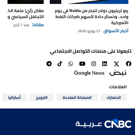
ربع تريليون دولار تتبخر من Nvidia في يوم
مقال رأي| عتمة الكهرباء
واحد.. وخسائر حادة لأسهم شركات النفط
التجاهل السياسي والتداع
الأميركية
مقالات
منذ 7 أيام
أخبار الأسواق
27 يوليو 2026
تابعونا على منصات التواصل الاجتماعي
العلامات
الدنمارك
المملكة المتحدة
النرويج
أستراليا