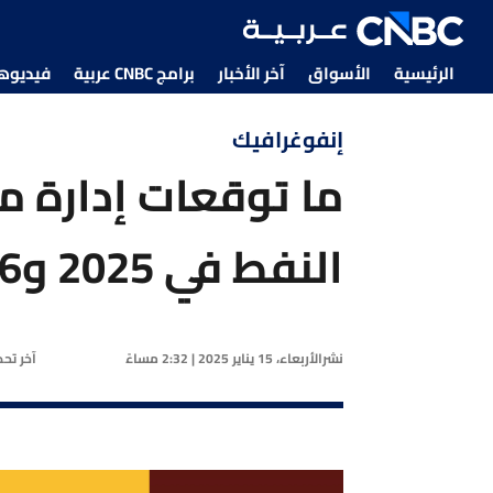
الرئيسية
الأسواق
آخر الأخبار
برامج CNBC عربية
فيديوهات CNBC
إنفوغرافيك
ما توقعات إدارة م
النفط في 2025 و2026؟
نشر
الأربعاء، 15 يناير 2025 | 2:32 مساءً
آخر تح