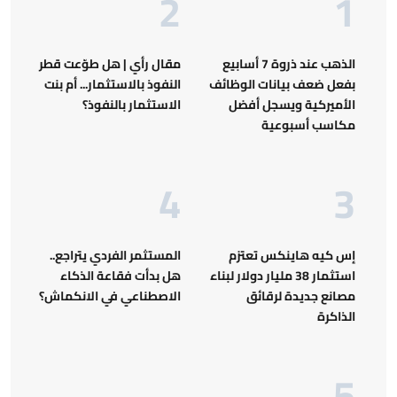
الذهب عند ذروة 7 أسابيع
مقال رأي | هل طوّعت قطر
بفعل ضعف بيانات الوظائف
النفوذ بالاستثمار... أم بنت
الأميركية ويسجل أفضل
الاستثمار بالنفوذ؟
مكاسب أسبوعية
إس كيه هاينكس تعتزم
المستثمر الفردي يتراجع..
استثمار 38 مليار دولار لبناء
هل بدأت فقاعة الذكاء
مصانع جديدة لرقائق
الاصطناعي في الانكماش؟
الذاكرة