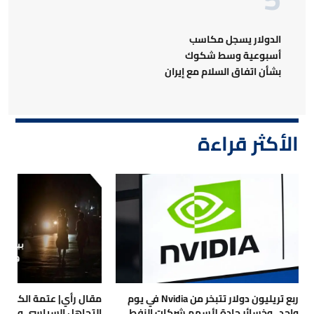
الدولار يسجل مكاسب
أسبوعية وسط شكوك
بشأن اتفاق السلام مع إيران
الأكثر قراءة
ربع تريليون دولار تتبخر من Nvidia في يوم
مقال رأي| عتمة الكهرباء
واحد.. وخسائر حادة لأسهم شركات النفط
التجاهل السياسي والتداع