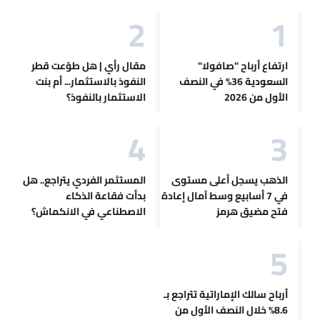
ارتفاع أرباح "صافولا"
مقال رأي | هل طوّعت قطر
السعودية 36% في النصف
النفوذ بالاستثمار... أم بنت
الأول من 2026
الاستثمار بالنفوذ؟
الذهب يسجل أعلى مستوى
المستثمر الفردي يتراجع.. هل
في 7 أسابيع وسط آمال إعادة
بدأت فقاعة الذكاء
فتح مضيق هرمز
الاصطناعي في الانكماش؟
أرباح سالك الإماراتية تتراجع بـ
8.6% خلال النصف الأول من