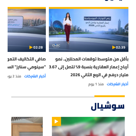
02:28
02:39
بأقل من متوسط توقعات المحللين.. نمو
صافي التكاليف التمويلية
أرباح إعمار العقارية بنسبة 9% لتصل إلى 3.67
"سينومي سنترز" السعود
مليار درهم في الربع الثاني 2026
أخبار الشركات
منذ 2 يوم
أخبار الشركات
منذ 1 يوم
سوشيال