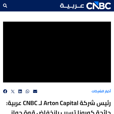
رئيس شركة Arton Capital لـ CNBC عربية: جائحة كورونا تسبب بانخفاض قوة جواز سفر بعض الدول
بنسبة 30 إلى 40%
أخبار الشركات
رئيس شركة Arton Capital لـ CNBC عربية:
جائحة كورونا تسبب بانخفاض قوة جواز