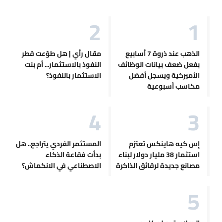
الذهب عند ذروة 7 أسابيع
مقال رأي | هل طوّعت قطر
بفعل ضعف بيانات الوظائف
النفوذ بالاستثمار... أم بنت
الأميركية ويسجل أفضل
الاستثمار بالنفوذ؟
مكاسب أسبوعية
إس كيه هاينكس تعتزم
المستثمر الفردي يتراجع.. هل
استثمار 38 مليار دولار لبناء
بدأت فقاعة الذكاء
مصانع جديدة لرقائق الذاكرة
الاصطناعي في الانكماش؟