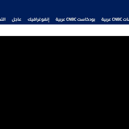
 عربية
بودكاست CNBC عربية
إنفوغرافيك
عاجل
الت
ة بالتراجع