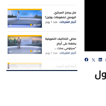
هل يرضخ المركزي
الروسي لضغوطات بوتين؟
أخبار الشركات
منذ 1 يوم
02:43
صافي التكاليف التمويلية
يضغط على أرباح
"سينومي سنت ...
02:28
أخبار الشركات
منذ 1 يوم
أزمة أنهار أوروبا...
ول
انخفاض "الراين"
و"الدانوب" يض ...
02:20
أخبار الأسواق
منذ 1 يوم
سهم "المعمر لأنظمة
المعلومات" يواصل
المكاسب بدعم م ...