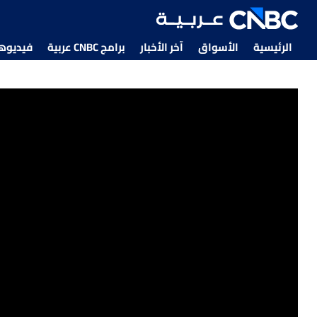
الرئيسية
الأسواق
آخر الأخبار
برامج CNBC عربية
فيديوهات CNBC
البنوك المصرية قد تواجه ضغوطا إذا استمرت الأصول الأجنبي