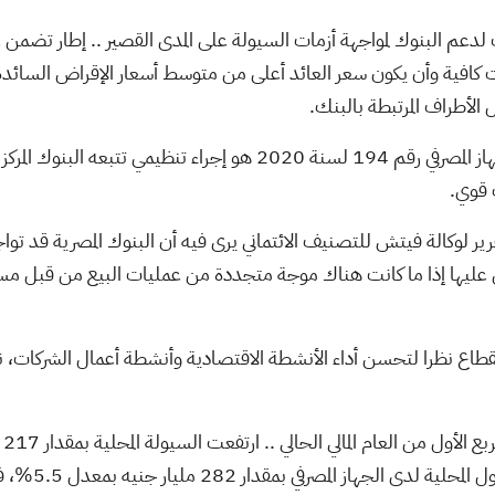
 لدعم البنوك لمواجهة أزمات السيولة على المدى القصير .. إطار تضم
نات كافية وأن يكون سعر العائد أعلى من متوسط أسعار الإقراض السائد
 الأطراف المرتبطة بالبنك.
ويرى مصرفيون أن الاجراء المتخذ بموجب قانون البنك المركزي والجهاز المصرفي رقم 194 لسنة 2020 هو إجراء تنظيمي
 قوي.
ير لوكالة فيتش للتصنيف الائتماني يرى فيه أن البنوك المصرية قد توا
مل عليها إذا ما كانت هناك موجة متجددة من عمليات البيع من قبل م
اع نظرا لتحسن أداء الأنشطة الاقتصادية وأنشطة أعمال الشركات، ن
والجدير
بمعدل 4.1% لتصل إلى 5.574 تريليون جن