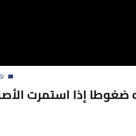
ه ضغوطا إذا استمرت الأص