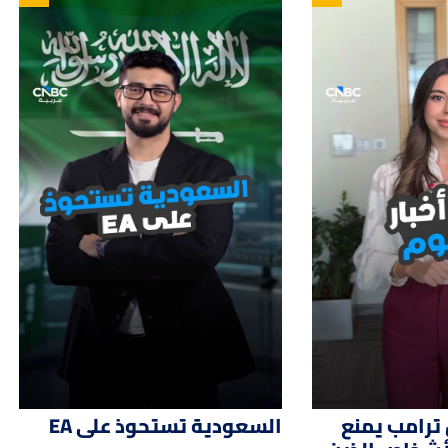
01:12
01:
ترامب يمنع
السعودية تستحوذ على EA