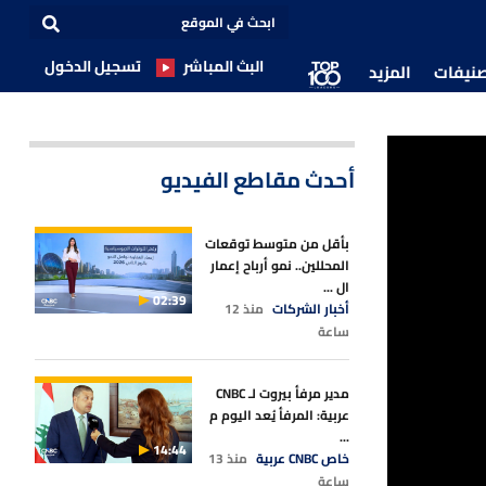
البث المباشر
تسجيل الدخول
صنيفات
المزيد
أحدث مقاطع الفيديو
بأقل من متوسط توقعات
المحللين.. نمو أرباح إعمار
ال ...
02:39
أخبار الشركات
منذ 12
ساعة
مدير مرفأ بيروت لـ CNBC
عربية: المرفأ يُعد اليوم م
...
14:44
خاص CNBC عربية
منذ 13
ساعة