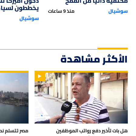
مكتفية ذاتياً من القمح
دخول أميركا ل
يخططون لسياحة
سوشيال
منذ 9 ساعات
سوشيال
الأكثر مشاهدة
هل بات تأخير دفع رواتب الموظفين