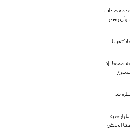
01:08
أخبار الشركات
منذ 1 يوم
ن عدة محددات
ة وأن يحظر
الأسواق الآسيوية تلتقط
أنفاسها.. وترقب لتقرير
الوظ ...
08:13
أخبار الأسواق
منذ 1 يوم
 تتبعه البنوك المركزية كتحوط
بعد حرب إيران.. كيف تعيد
واشنطن بناء ترسانتها
جه ضغوطا إذا
الصا ...
02:54
أخبار الأسواق
منذ 1 يوم
ستثمري
إعمار العقارية تعلن
نتائجها الجمعة..
ظرة قد
والمحللون يتو ...
01:44
أخبار الشركات
منذ 1 يوم
 بالذكر أنه وبحسب بيانات البنك المركزي المصري عن فترة الربع الأول من العام المالي الحالي .. ارتفعت السيولة المحلية بمقدار 217 مليار جنيه
نتائج أفضل من
يه، وارتفع صافي الأصول المحلية لدى الجهاز المصرفي بمقدار 282 مليار جنيه بمعدل 5.5%، فيما انخفض
التوقعات.. شركة stc