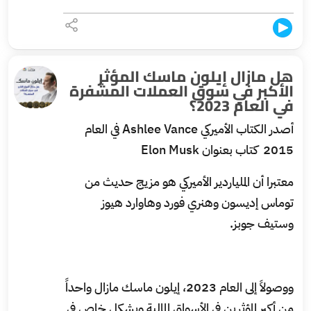
هل مازال إيلون ماسك المؤثر
الأكبر في سوق العملات المشفرة
في العام 2023؟
أصدر الكتاب الأميركي Ashlee Vance في العام
2015 كتاب بعنوان Elon Musk
معتبرا أن الملياردير الأميركي هو مزيج حديث من
توماس إديسون وهنري فورد وهاوارد هيوز
وستيف جوبز.
ووصولاً إلى العام 2023، إيلون ماسك مازال واحداً
من أكبر المؤثرين في الأسواق المالية وبشكل خاص في