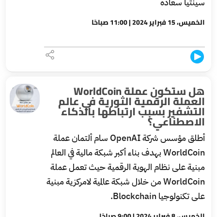
سينتيا سعاده
الخميس، 15 فبراير 2024 | 11:00 صباحًا
هل ستكون عملة WorldCoin
العملة الرقمية الثورية في عالم
التشفير بسبب ارتباطها بالذكاء
الاصطناعي؟
أطلق مؤسس شركة OpenAI سام ألتمان عملة
WorldCoin بهدف بناء أكبر شبكة مالية في العالم
مبنية على نظام الهوية الرقمية حيث تعمل عملة
WorldCoin من خلال شبكة عالمية لامركزية مبنية
على تكنولوجيا Blockchain.
الخميس، 8 فبراير 2024 | 9:00 صباحًا